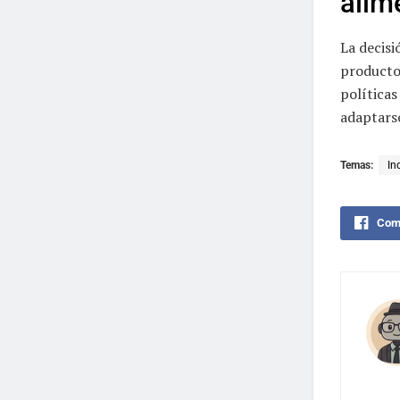
alim
La decisi
productos
políticas
adaptarse
Temas:
In
Comp