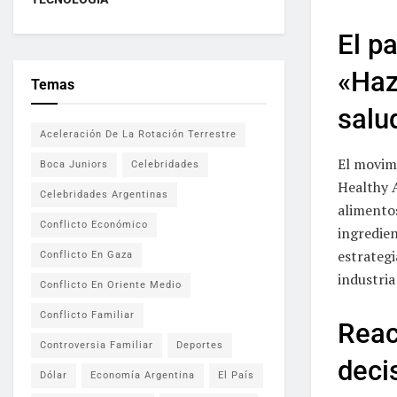
El p
«Haz
Temas
salu
Aceleración De La Rotación Terrestre
El movim
Boca Juniors
Celebridades
Healthy A
Celebridades Argentinas
alimento
Conflicto Económico
ingredien
estrategi
Conflicto En Gaza
industria
Conflicto En Oriente Medio
Conflicto Familiar
Reac
Controversia Familiar
Deportes
deci
Dólar
Economía Argentina
El País