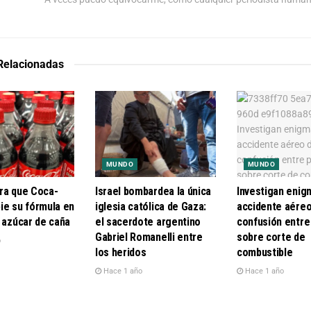
 Relacionadas
MUNDO
MUNDO
ra que Coca-
Israel bombardea la única
Investigan enig
ie su fórmula en
iglesia católica de Gaza:
accidente aéreo 
r azúcar de caña
el sacerdote argentino
confusión entre
Gabriel Romanelli entre
sobre corte de
o
los heridos
combustible
Hace 1 año
Hace 1 año