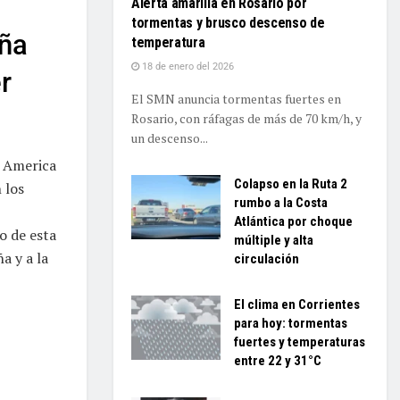
Alerta amarilla en Rosario por
tormentas y brusco descenso de
aña
temperatura
18 de enero del 2026
r
El SMN anuncia tormentas fuertes en
Rosario, con ráfagas de más de 70 km/h, y
un descenso...
e America
Colapso en la Ruta 2
 los
rumbo a la Costa
Atlántica por choque
o de esta
múltiple y alta
a y a la
circulación
El clima en Corrientes
para hoy: tormentas
fuertes y temperaturas
entre 22 y 31°C