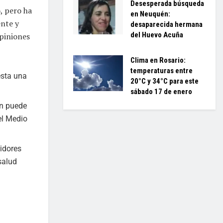
Desesperada búsqueda
, pero ha
en Neuquén:
ente y
desaparecida hermana
del Huevo Acuña
opiniones
Clima en Rosario:
temperaturas entre
esta una
20°C y 34°C para este
sábado 17 de enero
ón puede
el Medio
idores
salud