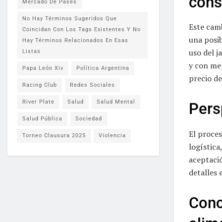
cons
Mercado De Pases
No Hay Términos Sugeridos Que
Este camb
Coincidan Con Los Tags Existentes Y No
una posib
Hay Términos Relacionados En Esas
uso del j
Listas
y con men
Papa León Xiv
Política Argentina
precio de
Racing Club
Redes Sociales
River Plate
Salud
Salud Mental
Pers
Salud Pública
Sociedad
El proces
Torneo Clausura 2025
Violencia
logística
aceptaci
detalles 
Concl