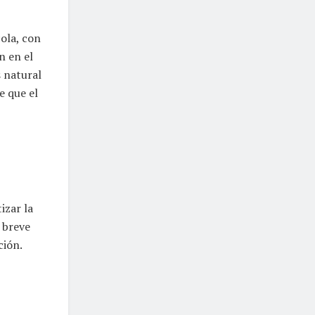
ola, con
n en el
s natural
e que el
izar la
 breve
ción.