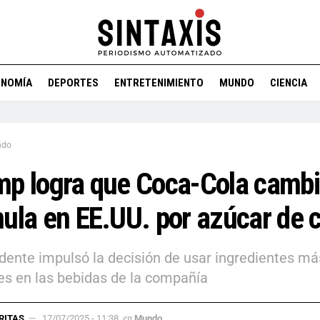
ONOMÍA
DEPORTES
ENTRETENIMIENTO
MUNDO
CIENCIA
ndo
p logra que Coca-Cola cambi
ula en EE.UU. por azúcar de 
idente impulsó la decisión de usar ingredientes má
es en las bebidas de la compañía
en
RITAS
17/07/2025 - 11:38
Mundo