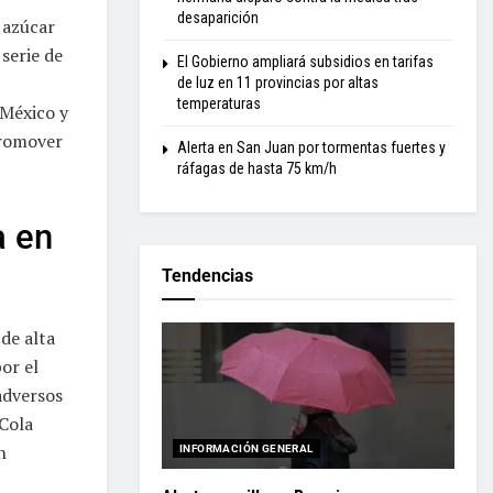
desaparición
 azúcar
serie de
El Gobierno ampliará subsidios en tarifas
de luz en 11 provincias por altas
temperaturas
 México y
promover
Alerta en San Juan por tormentas fuertes y
ráfagas de hasta 75 km/h
a en
Tendencias
de alta
or el
adversos
-Cola
n
INFORMACIÓN GENERAL