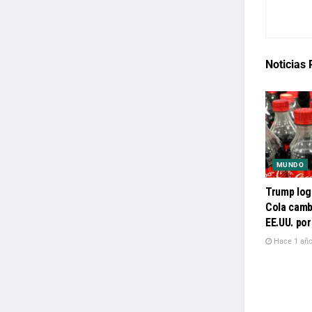
Noticias
MUNDO
Trump log
Cola camb
EE.UU. po
Hace 1 añ