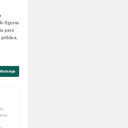
a
de figuras
ia para
 pública.
 WhatsApp
eo
aras,
o.