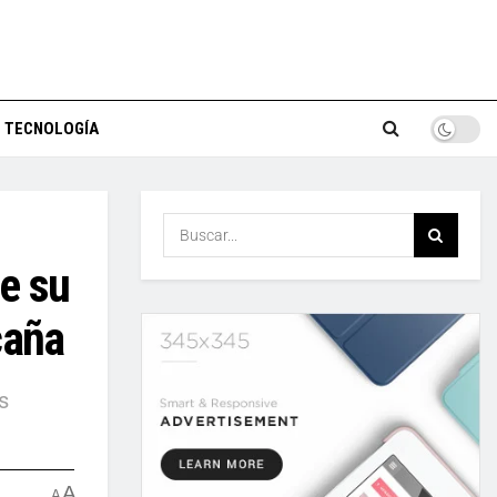
TECNOLOGÍA
e su
caña
s
A
A