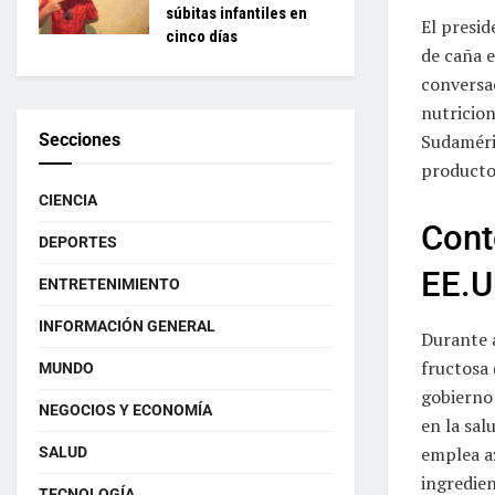
súbitas infantiles en
El presi
cinco días
de caña e
conversac
nutricion
Secciones
Sudaméri
producto
CIENCIA
Cont
DEPORTES
EE.U
ENTRETENIMIENTO
INFORMACIÓN GENERAL
Durante a
fructosa 
MUNDO
gobierno 
NEGOCIOS Y ECONOMÍA
en la sal
emplea a
SALUD
ingredien
TECNOLOGÍA