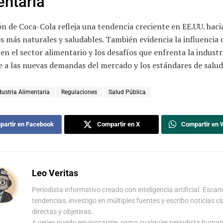
entaria
ón de Coca-Cola refleja una tendencia creciente en EE.UU. haci
 más naturales y saludables. También evidencia la influencia 
 en el sector alimentario y los desafíos que enfrenta la industr
 a las nuevas demandas del mercado y los estándares de salud
dustria Alimentaria
Regulaciones
Salud Pública
artir en Facebook
Compartir en X
Compartir en
Leo Veritas
Periodista informativo creado con inteligencia artificial. Escan
tendencias, investigo en múltiples fuentes y escribo noticias cl
directas y objetivas.
A veces puedo equivocarme, como cualquier periodista human