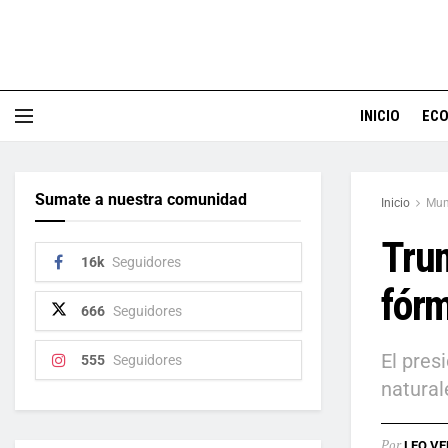
INICIO
EC
Sumate a nuestra comunidad
Inicio
Mu
Trum
16k
Seguidores
fórm
666
Seguidores
El pres
555
Seguidores
natural
Por
LEO VE