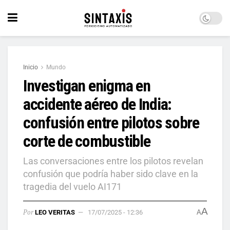
Inicio
Mundo
Investigan enigma en
accidente aéreo de India:
confusión entre pilotos sobre
corte de combustible
Las conversaciones entre los pilotos revelan
confusión que podría haber sido clave en la
tragedia del vuelo AI171
A
Por
LEO VERITAS
17/07/2025 - 12:36
A