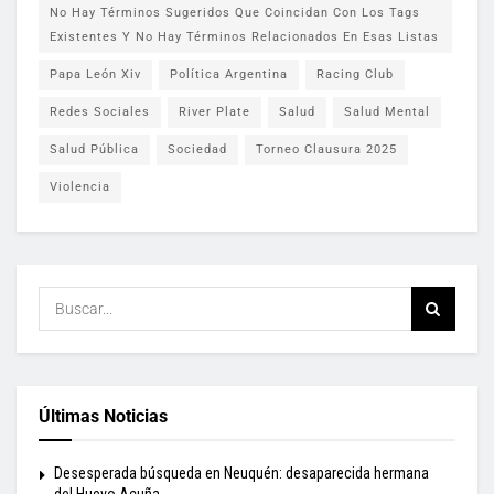
No Hay Términos Sugeridos Que Coincidan Con Los Tags
Existentes Y No Hay Términos Relacionados En Esas Listas
Papa León Xiv
Política Argentina
Racing Club
Redes Sociales
River Plate
Salud
Salud Mental
Salud Pública
Sociedad
Torneo Clausura 2025
Violencia
Últimas Noticias
Desesperada búsqueda en Neuquén: desaparecida hermana