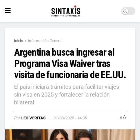
Inicio
Información General
Argentina busca ingresar al
Programa Visa Waiver tras
visita de funcionaria de EE.UU.
El país iniciará trámites para facilitar viajes
sin visa en 2025 y fortalecer la relación
bilateral
A
Por
LEO VERITAS
01/08/2025 - 14:05
A