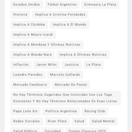
Estados Unidos
Fútbol Argentino
Gimnasia La Plata
Historia
Implica A Cristina Fernández
Implica A Córdoba
Implica A El Mundo
Implica A Mauro Icardi
Implica A Mendoza Y Últimas Noticias
Implica A Wanda Nara
Implica A Últimas Noticias
Inflación
Javier Milei
Justicia
La Plata
Leandro Paredes
Marcelo Gallardo
Mercado Cambiario
Mercado De Pases
No Hay Términos Sugeridos Que Coincidan Con Los Tags
Existentes Y No Hay Términos Relacionados En Esas Listas
Papa León Xiv
Política Argentina
Racing Club
Redes Sociales
River Plate
Salud
Salud Mental
Salud Pública
Sociedad
Torneo Clausura 2025