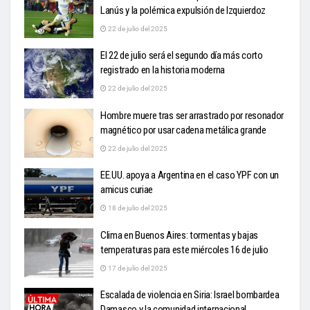
Lanús y la polémica expulsión de Izquierdoz
22 de julio del 2025
El 22 de julio será el segundo día más corto
registrado en la historia moderna
22 de julio del 2025
Hombre muere tras ser arrastrado por resonador
magnético por usar cadena metálica grande
22 de julio del 2025
EE.UU. apoya a Argentina en el caso YPF con un
amicus curiae
18 de julio del 2025
Clima en Buenos Aires: tormentas y bajas
temperaturas para este miércoles 16 de julio
17 de julio del 2025
Escalada de violencia en Siria: Israel bombardea
Damasco y la comunidad internacional