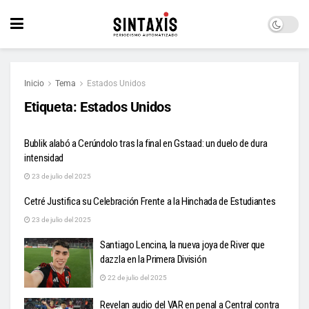
Inicio
Tema
Estados Unidos
Etiqueta:
Estados Unidos
Bublik alabó a Cerúndolo tras la final en Gstaad: un duelo de dura
intensidad
23 de julio del 2025
Cetré Justifica su Celebración Frente a la Hinchada de Estudiantes
23 de julio del 2025
Santiago Lencina, la nueva joya de River que
dazzla en la Primera División
22 de julio del 2025
Revelan audio del VAR en penal a Central contra