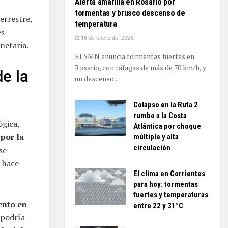
Alerta amarilla en Rosario por
tormentas y brusco descenso de
errestre,
temperatura
es
18 de enero del 2026
netaria.
El SMN anuncia tormentas fuertes en
Rosario, con ráfagas de más de 70 km/h, y
de la
un descenso...
Colapso en la Ruta 2
rumbo a la Costa
ógica,
Atlántica por choque
por la
múltiple y alta
circulación
se
 hace
El clima en Corrientes
para hoy: tormentas
fuertes y temperaturas
ento en
entre 22 y 31°C
 podría