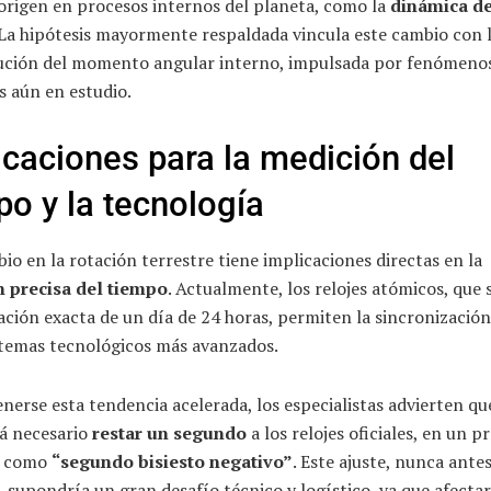
origen en procesos internos del planeta, como la
dinámica de
 La hipótesis mayormente respaldada vincula este cambio con 
bución del momento angular interno, impulsada por fenómeno
s aún en estudio.
icaciones para la medición del
po y la tecnología
io en la rotación terrestre tiene implicaciones directas en la
 precisa del tiempo
. Actualmente, los relojes atómicos, que 
ación exacta de un día de 24 horas, permiten la sincronización
istemas tecnológicos más avanzados.
erse esta tendencia acelerada, los especialistas advierten qu
rá necesario
restar un segundo
a los relojes oficiales, en un p
o como
“segundo bisiesto negativo”
. Este ajuste, nunca ante
, supondría un gran desafío técnico y logístico, ya que afectar