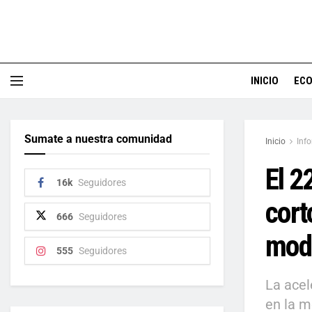
INICIO
EC
Sumate a nuestra comunidad
Inicio
Inf
El 2
16k
Seguidores
cort
666
Seguidores
mod
555
Seguidores
La acel
en la m