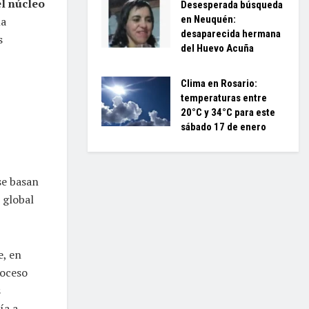
l núcleo
Desesperada búsqueda
en Neuquén:
la
desaparecida hermana
s
del Huevo Acuña
Clima en Rosario:
temperaturas entre
20°C y 34°C para este
sábado 17 de enero
se basan
 global
e, en
roceso
s
ía a