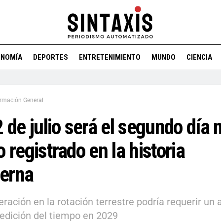
ONOMÍA
DEPORTES
ENTRETENIMIENTO
MUNDO
CIENCIA
ormación General
2 de julio será el segundo día
o registrado en la historia
erna
eración en la rotación terrestre podría requerir un 
edición del tiempo en 2029