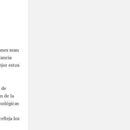
iones sean
lancia
ejor estos
 de
n de la
cnológicas
efleja los