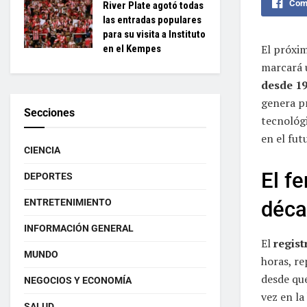
Comp
River Plate agotó todas
las entradas populares
para su visita a Instituto
El próxim
en el Kempes
marcará u
desde 1
genera p
Secciones
tecnológi
en el fut
CIENCIA
El f
DEPORTES
déca
ENTRETENIMIENTO
INFORMACIÓN GENERAL
El
regist
MUNDO
horas, re
desde qu
NEGOCIOS Y ECONOMÍA
vez en la
SALUD