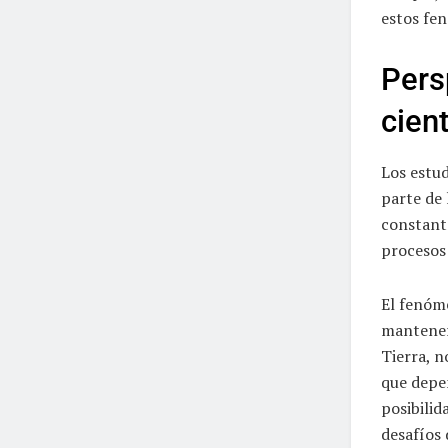
estos fe
Pers
cient
Los estud
parte de
constante
procesos 
El fenóme
mantene
Tierra, n
que depe
posibilid
desafíos 