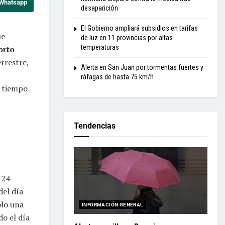
 Whatsapp
desaparición
El Gobierno ampliará subsidios en tarifas
ue
de luz en 11 provincias por altas
temperaturas
orto
rrestre,
Alerta en San Juan por tormentas fuertes y
ráfagas de hasta 75 km/h
l tiempo
Tendencias
 24
del día
olo una
INFORMACIÓN GENERAL
do el día