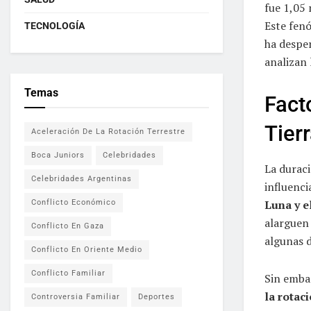
fue 1,05
Este fenó
TECNOLOGÍA
ha desper
analizan 
Temas
Fact
Tier
Aceleración De La Rotación Terrestre
Boca Juniors
Celebridades
La duraci
Celebridades Argentinas
influenc
Luna y e
Conflicto Económico
alarguen
Conflicto En Gaza
algunas 
Conflicto En Oriente Medio
Conflicto Familiar
Sin emba
la rotac
Controversia Familiar
Deportes