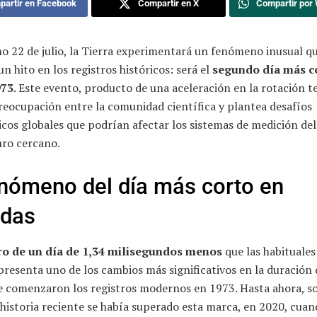
artir en Facebook
Compartir en X
Compartir por
o 22 de julio, la Tierra experimentará un fenómeno inusual q
n hito en los registros históricos: será el
segundo día más c
973
. Este evento, producto de una aceleración en la rotación te
reocupación entre la comunidad científica y plantea desafíos
cos globales que podrían afectar los sistemas de medición de
uro cercano.
enómeno del día más corto en
das
ro de un día de 1,34 milisegundos menos
que las habituales
presenta uno de los cambios más significativos en la duración 
e comenzaron los registros modernos en 1973. Hasta ahora, s
 historia reciente se había superado esta marca, en 2020, cuan