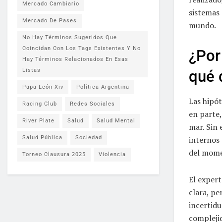
Mercado Cambiario
sistemas 
Mercado De Pases
mundo.
No Hay Términos Sugeridos Que
Coincidan Con Los Tags Existentes Y No
¿Por
Hay Términos Relacionados En Esas
Listas
qué 
Papa León Xiv
Política Argentina
Las hipót
Racing Club
Redes Sociales
en parte,
River Plate
Salud
Salud Mental
mar. Sin
Salud Pública
Sociedad
internos 
del momen
Torneo Clausura 2025
Violencia
El expert
clara, pe
incertidu
complejid