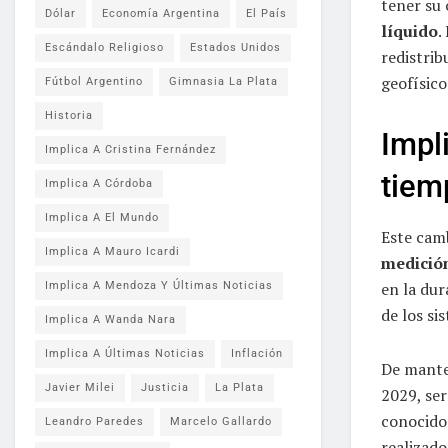
tener su 
Dólar
Economía Argentina
El País
líquido
.
Escándalo Religioso
Estados Unidos
redistri
geofísico
Fútbol Argentino
Gimnasia La Plata
Historia
Impl
Implica A Cristina Fernández
tiem
Implica A Córdoba
Implica A El Mundo
Este camb
Implica A Mauro Icardi
medición
en la dur
Implica A Mendoza Y Últimas Noticias
de los s
Implica A Wanda Nara
Implica A Últimas Noticias
Inflación
De manten
Javier Milei
Justicia
La Plata
2029, se
conocid
Leandro Paredes
Marcelo Gallardo
realizado