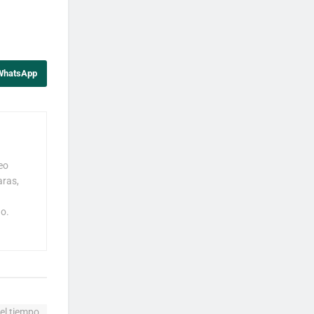
 WhatsApp
eo
aras,
o.