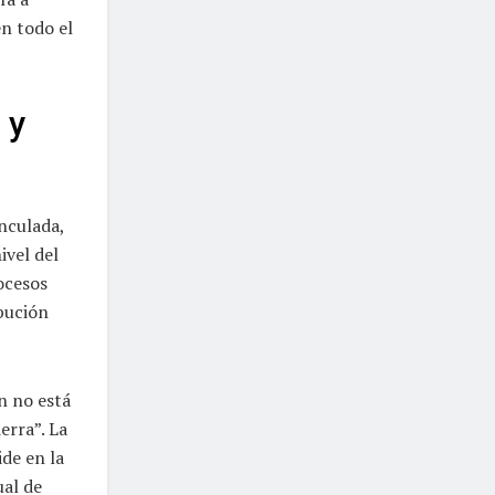
en todo el
 y
nculada,
ivel del
ocesos
ibución
n no está
erra”. La
de en la
ual de