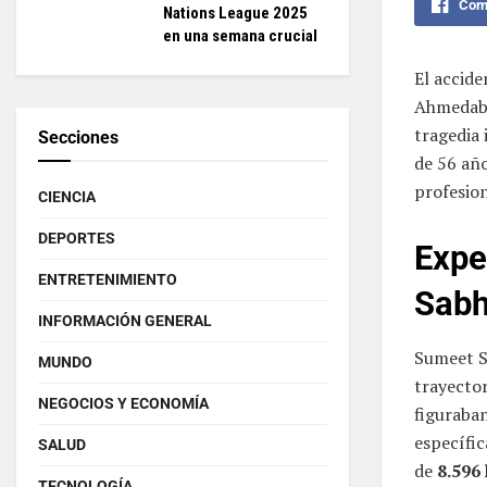
Comp
Nations League 2025
en una semana crucial
El accid
Ahmedabad
tragedia 
Secciones
de 56 año
profesion
CIENCIA
DEPORTES
Expe
ENTRETENIMIENTO
Sabh
INFORMACIÓN GENERAL
Sumeet S
MUNDO
trayector
NEGOCIOS Y ECONOMÍA
figuraba
específic
SALUD
de
8.596
TECNOLOGÍA