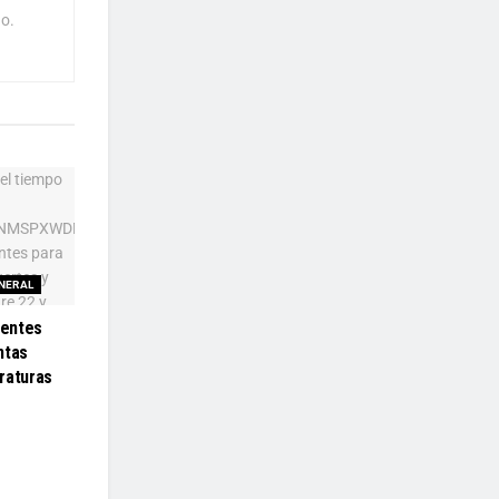
o.
NERAL
ientes
ntas
raturas