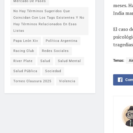
Mercado De Pases
meses. Ha
No Hay Términos Sugeridos Que
India man
Coincidan Con Los Tags Existentes Y No
Hay Términos Relacionados En Esas
El caso d
Listas
psicológi
Papa León Xiv
Política Argentina
tragedias
Racing Club
Redes Sociales
Temas:
Ai
River Plate
Salud
Salud Mental
Salud Pública
Sociedad
Comp
Torneo Clausura 2025
Violencia