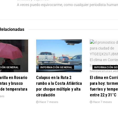
A veces puedo equivocarme, como cualquier periodista human
 Relacionadas
CIÓN GENERAL
INFORMACIÓN GENERAL
INFORMACIÓN GE
rilla en Rosario
Colapso en la Ruta 2
El clima en Corr
ntas y brusco
rumbo a la Costa Atlántica
para hoy: torme
de temperatura
por choque múltiple y alta
fuertes y tempe
circulación
entre 22 y 31°C
ses
Hace 7 meses
Hace 7 meses