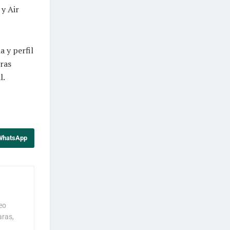
 y Air
a y perfil
uras
l.
 WhatsApp
eo
aras,