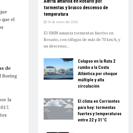
Alerta amarilla en Rosario por
tormentas y brusco descenso de
 que
temperatura
 que el
18 de enero del 2026
os
El SMN anuncia tormentas fuertes en
Rosario, con ráfagas de más de 70 km/h, y
un descenso...
Colapso en la Ruta 2
rumbo a la Costa
as de
Atlántica por choque
l Boeing
múltiple y alta
circulación
por la
El clima en Corrientes
2017.
para hoy: tormentas
fuertes y temperaturas
tes
entre 22 y 31°C