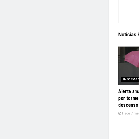
Noticias
INFORMA
Alerta ama
por torme
descenso 
Hace 7 me