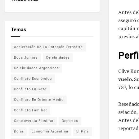
Antes del
aseguró q
capitán 
Temas
previos a
Aceleración De La Rotación Terrestre
Perf
Boca Juniors
Celebridades
Celebridades Argentinas
Clive Ku
vuelo
. S
Conflicto Económico
787, lo c
Conflicto En Gaza
Conflicto En Oriente Medio
Reseñado 
Conflicto Familiar
aviación,
Antes del
Controversia Familiar
Deportes
reportad
Dólar
Economía Argentina
El País