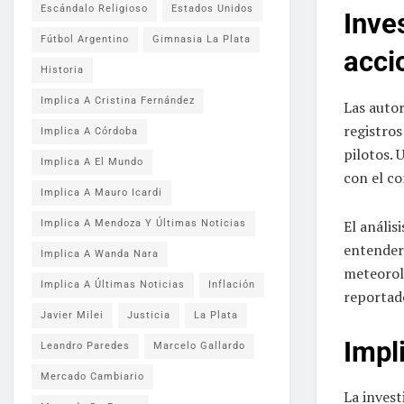
Escándalo Religioso
Estados Unidos
Inve
Fútbol Argentino
Gimnasia La Plata
acci
Historia
Implica A Cristina Fernández
Las autor
registros
Implica A Córdoba
pilotos. 
Implica A El Mundo
con el co
Implica A Mauro Icardi
El anális
Implica A Mendoza Y Últimas Noticias
entender 
Implica A Wanda Nara
meteoroló
Implica A Últimas Noticias
Inflación
reportado
Javier Milei
Justicia
La Plata
Impl
Leandro Paredes
Marcelo Gallardo
Mercado Cambiario
La invest