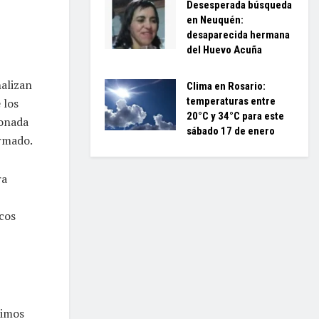
Desesperada búsqueda
en Neuquén:
desaparecida hermana
del Huevo Acuña
nalizan
Clima en Rosario:
temperaturas entre
 los
20°C y 34°C para este
ionada
sábado 17 de enero
irmado.
ra
cos
ximos