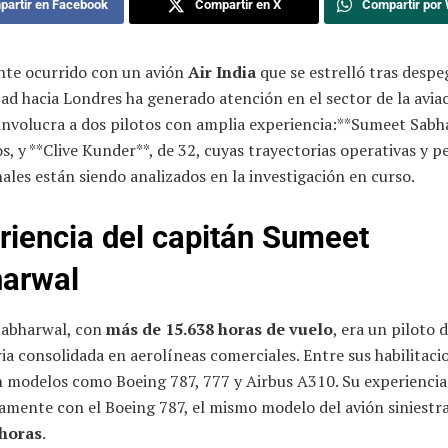
artir en Facebook
Compartir en X
Compartir por
ente ocurrido con un avión
Air India
que se estrelló tras despe
 hacia Londres ha generado atención en el sector de la aviac
involucra a dos pilotos con amplia experiencia:**Sumeet Sabh
s, y **Clive Kunder**, de 32, cuyas trayectorias operativas y pe
ales están siendo analizados en la investigación en curso.
riencia del capitán Sumeet
arwal
abharwal, con
más de 15.638 horas de vuelo
, era un piloto 
ia consolidada en aerolíneas comerciales. Entre sus habilitaci
n modelos como Boeing 787, 777 y Airbus A310. Su experiencia
amente con el Boeing 787, el mismo modelo del avión siniestra
 horas
.