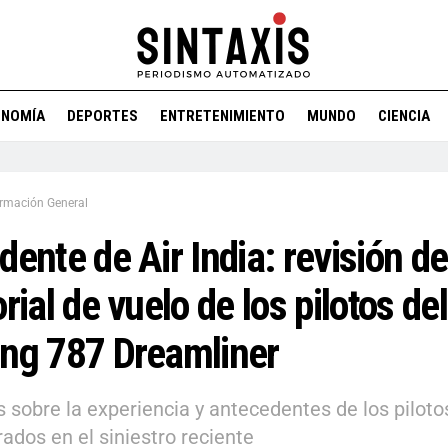
ONOMÍA
DEPORTES
ENTRETENIMIENTO
MUNDO
CIENCIA
ormación General
dente de Air India: revisión de
orial de vuelo de los pilotos del
ng 787 Dreamliner
s sobre la experiencia y antecedentes de los piloto
rados en el siniestro reciente