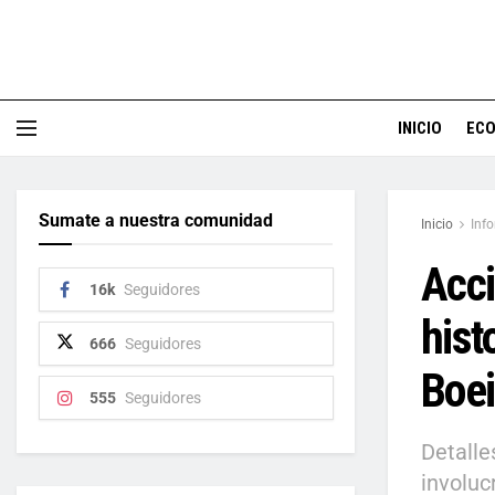
INICIO
EC
Sumate a nuestra comunidad
Inicio
Inf
Acci
16k
Seguidores
hist
666
Seguidores
Boei
555
Seguidores
Detalle
involuc