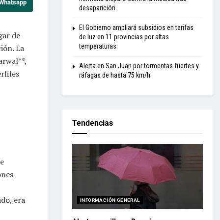
 Whatsapp
desaparición
El Gobierno ampliará subsidios en tarifas
gar de
de luz en 11 provincias por altas
temperaturas
ión. La
arwal**,
Alerta en San Juan por tormentas fuertes y
rfiles
ráfagas de hasta 75 km/h
Tendencias
de
ones
do, era
INFORMACIÓN GENERAL