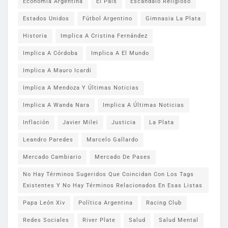
Economía Argentina
El País
Escándalo Religioso
Estados Unidos
Fútbol Argentino
Gimnasia La Plata
Historia
Implica A Cristina Fernández
Implica A Córdoba
Implica A El Mundo
Implica A Mauro Icardi
Implica A Mendoza Y Últimas Noticias
Implica A Wanda Nara
Implica A Últimas Noticias
Inflación
Javier Milei
Justicia
La Plata
Leandro Paredes
Marcelo Gallardo
Mercado Cambiario
Mercado De Pases
No Hay Términos Sugeridos Que Coincidan Con Los Tags
Existentes Y No Hay Términos Relacionados En Esas Listas
Papa León Xiv
Política Argentina
Racing Club
Redes Sociales
River Plate
Salud
Salud Mental