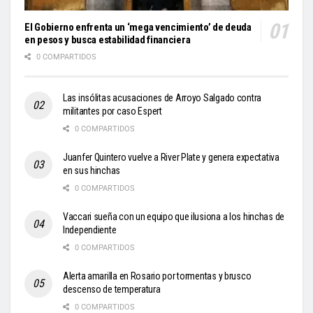
El Gobierno enfrenta un ‘mega vencimiento’ de deuda
en pesos y busca estabilidad financiera
0 COMPARTIDOS
Las insólitas acusaciones de Arroyo Salgado contra
militantes por caso Espert
0 COMPARTIDOS
Juanfer Quintero vuelve a River Plate y genera expectativa
en sus hinchas
0 COMPARTIDOS
Vaccari sueña con un equipo que ilusiona a los hinchas de
Independiente
0 COMPARTIDOS
Alerta amarilla en Rosario por tormentas y brusco
descenso de temperatura
0 COMPARTIDOS