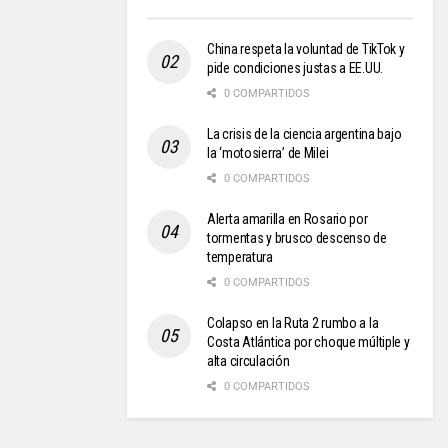
China respeta la voluntad de TikTok y
pide condiciones justas a EE.UU.
0 COMPARTIDOS
La crisis de la ciencia argentina bajo
la ‘motosierra’ de Milei
0 COMPARTIDOS
Alerta amarilla en Rosario por
tormentas y brusco descenso de
temperatura
0 COMPARTIDOS
Colapso en la Ruta 2 rumbo a la
Costa Atlántica por choque múltiple y
alta circulación
0 COMPARTIDOS