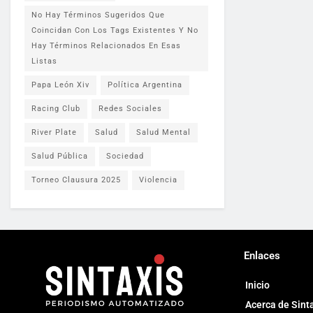
No Hay Términos Sugeridos Que
Coincidan Con Los Tags Existentes Y No
Hay Términos Relacionados En Esas
Listas
Papa León Xiv
Política Argentina
Racing Club
Redes Sociales
River Plate
Salud
Salud Mental
Salud Pública
Sociedad
Torneo Clausura 2025
Violencia
Enlaces
Inicio
Acerca de Sint