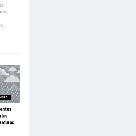
eo
aras,
o.
NERAL
ientes
ntas
raturas