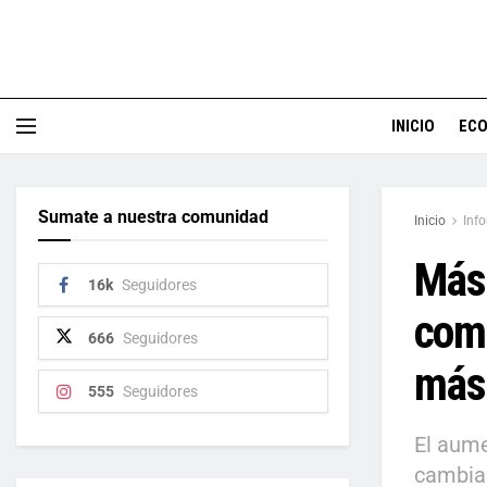
INICIO
EC
Sumate a nuestra comunidad
Inicio
Inf
Más 
16k
Seguidores
comp
666
Seguidores
más
555
Seguidores
El aume
cambiar