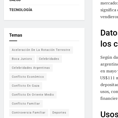
mercado: 
signific
TECNOLOGÍA
vendiero
Dato
Temas
los 
Aceleración De La Rotación Terrestre
Según da
Boca Juniors
Celebridades
argentin
Celebridades Argentinas
en mayo 
US$111 m
Conflicto Económico
depositad
Conflicto En Gaza
usos, co
Conflicto En Oriente Medio
financier
Conflicto Familiar
Usos
Controversia Familiar
Deportes