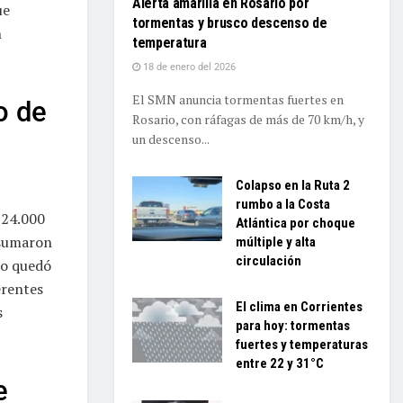
Alerta amarilla en Rosario por
ue
tormentas y brusco descenso de
n
temperatura
18 de enero del 2026
El SMN anuncia tormentas fuertes en
o de
Rosario, con ráfagas de más de 70 km/h, y
un descenso...
Colapso en la Ruta 2
rumbo a la Costa
524.000
Atlántica por choque
 sumaron
múltiple y alta
circulación
do quedó
erentes
El clima en Corrientes
s
para hoy: tormentas
fuertes y temperaturas
entre 22 y 31°C
e