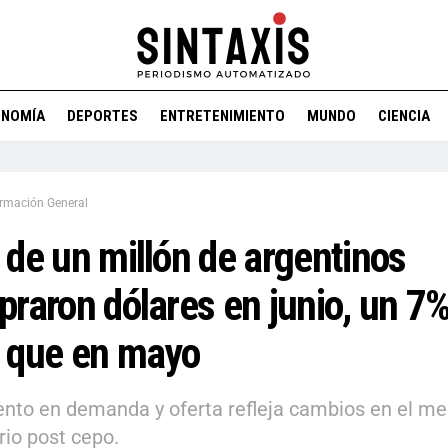
ONOMÍA
DEPORTES
ENTRETENIMIENTO
MUNDO
CIENCIA
ormación General
de un millón de argentinos
raron dólares en junio, un 7
 que en mayo
nto en demanda y oferta refleja cambios en el m
io post cepo.