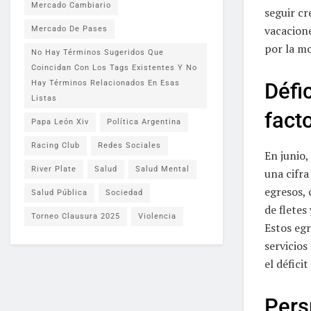
Mercado Cambiario
seguir cr
vacacione
Mercado De Pases
por la m
No Hay Términos Sugeridos Que
Coincidan Con Los Tags Existentes Y No
Hay Términos Relacionados En Esas
Défic
Listas
fact
Papa León Xiv
Política Argentina
Racing Club
Redes Sociales
En junio,
River Plate
Salud
Salud Mental
una cifra
egresos, 
Salud Pública
Sociedad
de fletes
Torneo Clausura 2025
Violencia
Estos eg
servicio
el défici
Pers