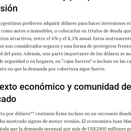
rsión
gentinos prefieren adquirir dólares para hacer inversiones e
 como autos o inmuebles, o colocarlos en títulos de deuda qu
tos atractivos, entre el 6% y el 8,5% anual. Estos instrument
os son considerados seguros y una forma de protegerse frente
ad del peso. Además, una parte importante de los dólares se m
de seguridad o en hogares, en “cajas fuertes” o incluso en las c
xto en que la demanda por cobertura sigue fuerte.
exto económico y comunidad d
cado
ito por dólares** continúa firme incluso en un escenario donde
n ha mostrado signos de menor erosión. El economista Juan Ma
eñala que la demanda mensual por más de US$2000 millones p