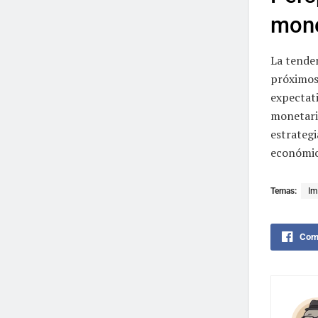
mone
La tende
próximos 
expectati
monetari
estrategi
económica
Temas:
Im
Comp