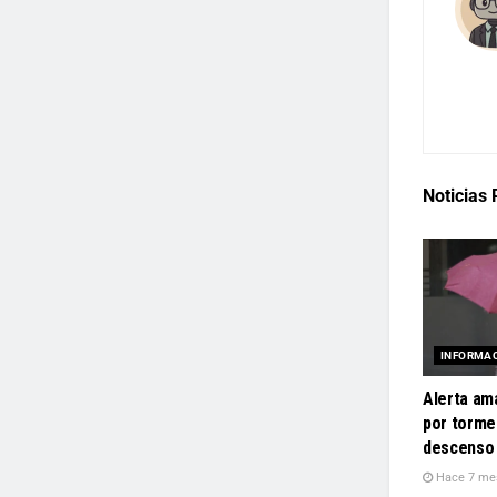
Noticias
INFORMA
Alerta ama
por torme
descenso 
Hace 7 me