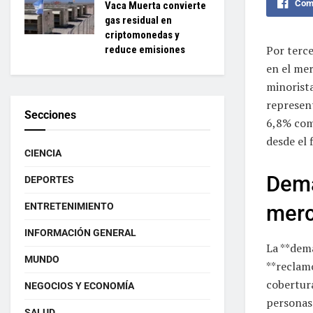
Comp
Vaca Muerta convierte
gas residual en
criptomonedas y
Por terce
reduce emisiones
en el me
minorista
represen
Secciones
6,8% com
desde el 
CIENCIA
Dema
DEPORTES
merc
ENTRETENIMIENTO
INFORMACIÓN GENERAL
La **dema
MUNDO
**reclam
cobertura
NEGOCIOS Y ECONOMÍA
personas
SALUD