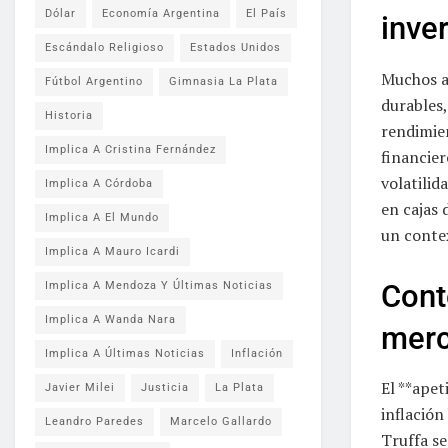
Dólar
Economía Argentina
El País
inve
Escándalo Religioso
Estados Unidos
Muchos ar
Fútbol Argentino
Gimnasia La Plata
durables,
Historia
rendimien
Implica A Cristina Fernández
financier
volatilid
Implica A Córdoba
en cajas 
Implica A El Mundo
un conte
Implica A Mauro Icardi
Cont
Implica A Mendoza Y Últimas Noticias
Implica A Wanda Nara
mer
Implica A Últimas Noticias
Inflación
El **apet
Javier Milei
Justicia
La Plata
inflació
Leandro Paredes
Marcelo Gallardo
Truffa s