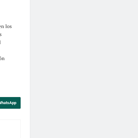
en los
s
d
ión
 WhatsApp