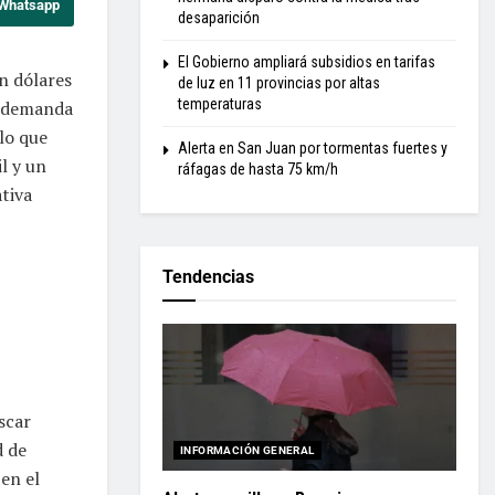
 Whatsapp
desaparición
El Gobierno ampliará subsidios en tarifas
n dólares
de luz en 11 provincias por altas
temperaturas
a demanda
lo que
Alerta en San Juan por tormentas fuertes y
l y un
ráfagas de hasta 75 km/h
tiva
Tendencias
scar
d de
INFORMACIÓN GENERAL
en el