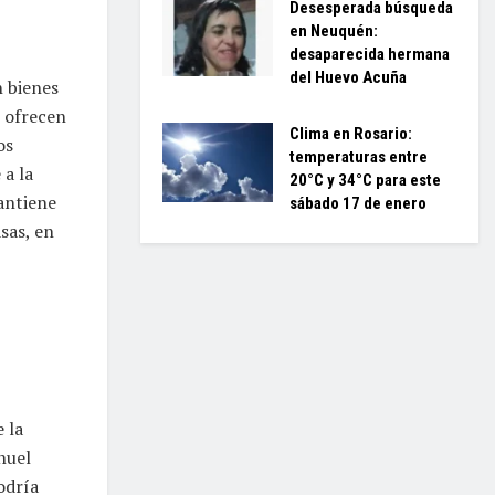
Desesperada búsqueda
en Neuquén:
desaparecida hermana
del Huevo Acuña
n bienes
e ofrecen
Clima en Rosario:
os
temperaturas entre
 a la
20°C y 34°C para este
antiene
sábado 17 de enero
asas, en
e
 la
nuel
odría