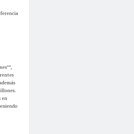
eferencia
nes**,
erentes
 además
illones.
s en
teniendo