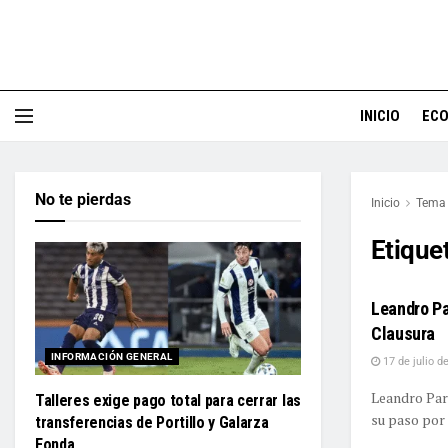
INICIO
EC
No te pierdas
Inicio
Tema
Etique
Leandro Pa
Clausura
INFORMACIÓN GENERAL
17 de julio d
Leandro Pare
Talleres exige pago total para cerrar las
su paso por 
transferencias de Portillo y Galarza
Fonda