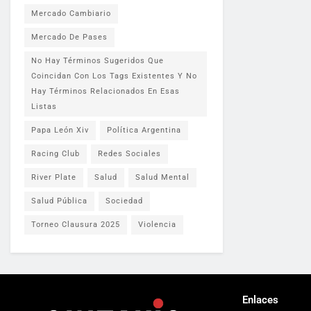
Mercado Cambiario
Mercado De Pases
No Hay Términos Sugeridos Que
Coincidan Con Los Tags Existentes Y No
Hay Términos Relacionados En Esas
Listas
Papa León Xiv
Política Argentina
Racing Club
Redes Sociales
River Plate
Salud
Salud Mental
Salud Pública
Sociedad
Torneo Clausura 2025
Violencia
Enlaces