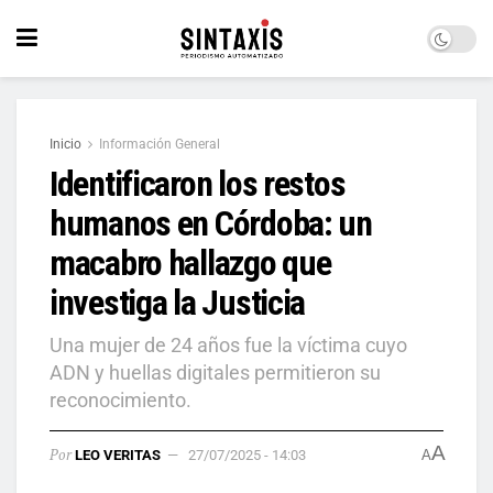
Inicio
Información General
Identificaron los restos
humanos en Córdoba: un
macabro hallazgo que
investiga la Justicia
Una mujer de 24 años fue la víctima cuyo
ADN y huellas digitales permitieron su
reconocimiento.
A
Por
LEO VERITAS
27/07/2025 - 14:03
A