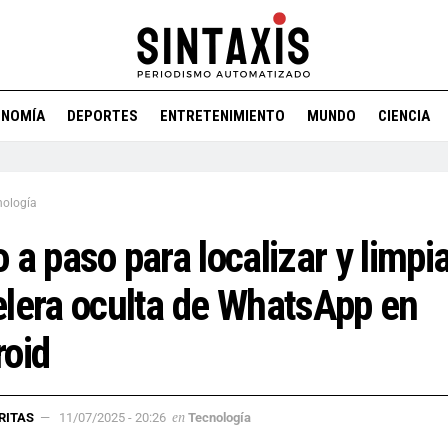
ONOMÍA
DEPORTES
ENTRETENIMIENTO
MUNDO
CIENCIA
nología
 a paso para localizar y limpia
lera oculta de WhatsApp en
oid
en
RITAS
11/07/2025 - 20:26
Tecnología