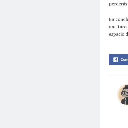
perderás 
En conclu
una tarea
espacio 
Comp