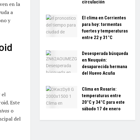
circulación
ven en la
yuda a
El clima en Corrientes
ono y
para hoy: tormentas
fuertes y temperaturas
entre 22 y 31°C
oid
Desesperada búsqueda
en Neuquén:
desaparecida hermana
del Huevo Acuña
Clima en Rosario:
 el
temperaturas entre
oid. Este
20°C y 34°C para este
sábado 17 de enero
hivos
o
ncipal del