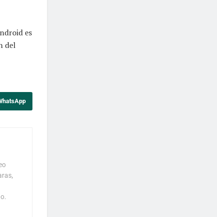
ndroid es
n del
 WhatsApp
eo
aras,
o.