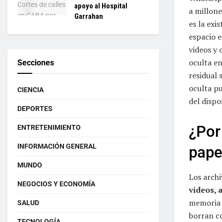
apoyo al Hospital
a millon
Garrahan
es la exi
espacio e
videos y 
oculta e
Secciones
residual 
oculta p
CIENCIA
del dispo
DEPORTES
¿Por
ENTRETENIMIENTO
INFORMACIÓN GENERAL
pape
MUNDO
Los arch
NEGOCIOS Y ECONOMÍA
videos, 
memoria 
SALUD
borran c
TECNOLOGÍA