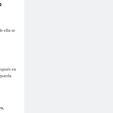
o
e ella se
spués en
guarda
es
,