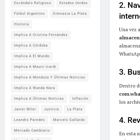
2. Na
Escándalo Religioso
Estados Unidos
Fútbol Argentino
Gimnasia La Plata
intern
Historia
Una vez a
Implica A Cristina Fernández
almacen
almacenan
Implica A Córdoba
WhatsAp
Implica A El Mundo
Implica A Mauro Icardi
3. Bu
Implica A Mendoza Y Últimas Noticias
Dentro de
Implica A Wanda Nara
com.wha
Implica A Últimas Noticias
Inflación
los archi
Javier Milei
Justicia
La Plata
4. Rev
Leandro Paredes
Marcelo Gallardo
Mercado Cambiario
En esta 