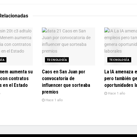
 Relacionadas
GÍA
TECNOLOGÍA
TECNOLOGÍA
enem aumenta su
Caos en San Juan por
La IA amenaza 
 con contratos
convocatoria de
pero también g
s en el Estado
influencer que sorteaba
oportunidades l
premios
o
Hace 1 año
Hace 1 año