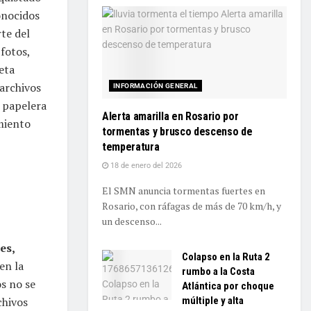
onocidos
te del
fotos,
eta
archivos
INFORMACIÓN GENERAL
a papelera
Alerta amarilla en Rosario por
miento
tormentas y brusco descenso de
temperatura
18 de enero del 2026
El SMN anuncia tormentas fuertes en
Rosario, con ráfagas de más de 70 km/h, y
un descenso...
es,
Colapso en la Ruta 2
en la
rumbo a la Costa
s no se
Atlántica por choque
múltiple y alta
chivos