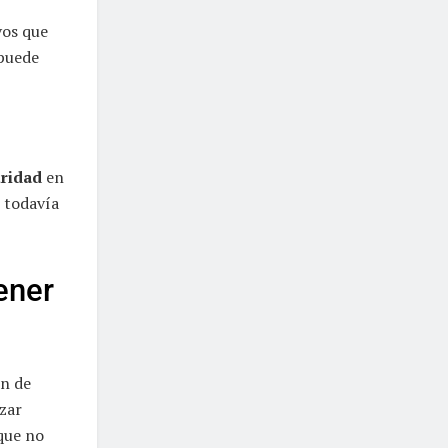
vos que
 puede
uridad
en
r todavía
ener
ón de
izar
que no