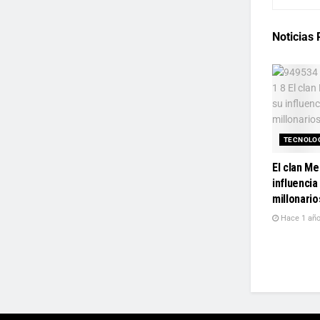
Noticias
TECNOLO
El clan M
influencia
millonario
Hace 1 añ