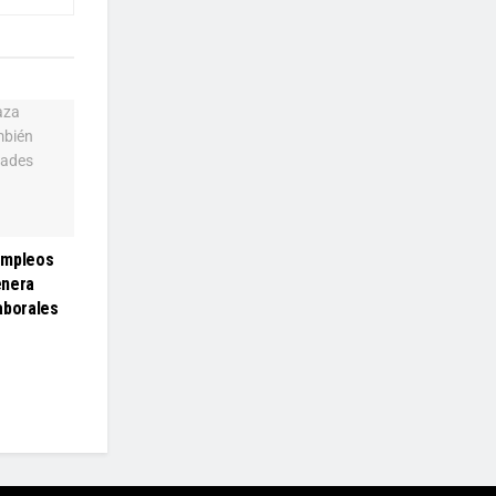
empleos
enera
aborales