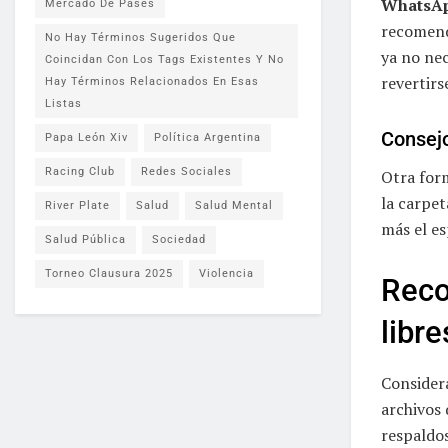
WhatsAp
Mercado De Pases
recomend
No Hay Términos Sugeridos Que
ya no nec
Coincidan Con Los Tags Existentes Y No
revertirs
Hay Términos Relacionados En Esas
Listas
Consejo
Papa León Xiv
Política Argentina
Racing Club
Redes Sociales
Otra form
la carpet
River Plate
Salud
Salud Mental
más el es
Salud Pública
Sociedad
Torneo Clausura 2025
Violencia
Reco
libr
Considera
archivos 
respaldo