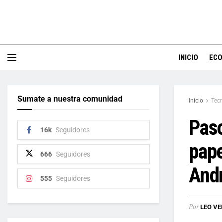
INICIO
EC
Sumate a nuestra comunidad
Inicio
Tec
Paso
16k
Seguidores
pape
666
Seguidores
Andr
555
Seguidores
Por
LEO VE