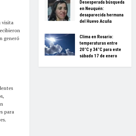
Desesperada búsqueda
en Neuquén:
desaparecida hermana
del Huevo Acuña
 visita
recibieron
Clima en Rosario:
ón generó
temperaturas entre
20°C y 34°C para este
sábado 17 de enero
dentes
s,
an
es para
es.