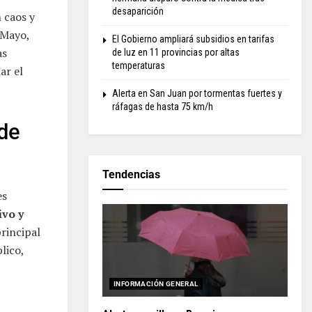
desaparición
 caos y
 Mayo,
El Gobierno ampliará subsidios en tarifas
as
de luz en 11 provincias por altas
temperaturas
ar el
Alerta en San Juan por tormentas fuertes y
ráfagas de hasta 75 km/h
 de
Tendencias
es
ivo y
principal
lico,
INFORMACIÓN GENERAL