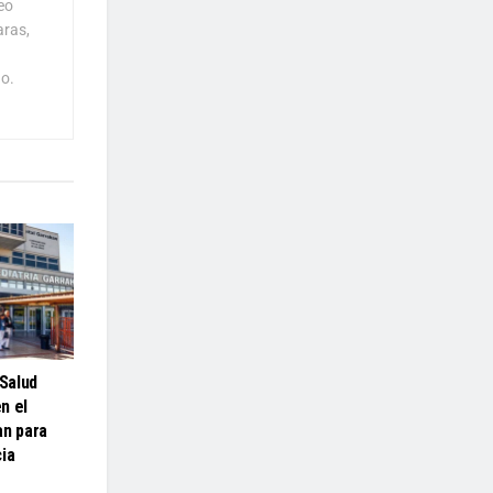
eo
aras,
o.
 Salud
en el
an para
ia