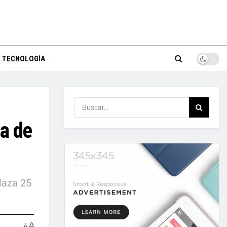
TECNOLOGÍA
a de
laza 25
A
A