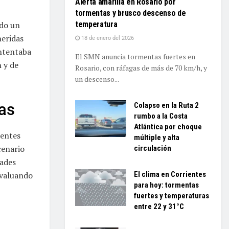
Alerta amarilla en Rosario por
tormentas y brusco descenso de
temperatura
ndo un
heridas
18 de enero del 2026
intentaba
El SMN anuncia tormentas fuertes en
n y de
Rosario, con ráfagas de más de 70 km/h, y
un descenso...
cas
Colapso en la Ruta 2
rumbo a la Costa
Atlántica por choque
dentes
múltiple y alta
cenario
circulación
dades
evaluando
El clima en Corrientes
para hoy: tormentas
fuertes y temperaturas
entre 22 y 31°C