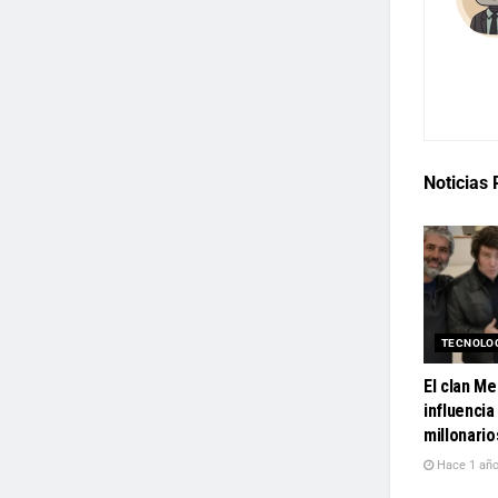
Noticias
TECNOLO
El clan M
influencia
millonario
Hace 1 añ