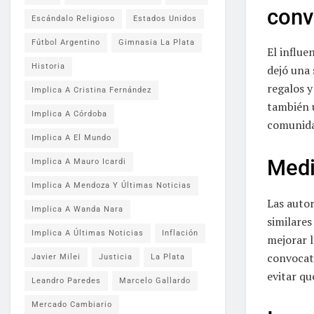
conv
Escándalo Religioso
Estados Unidos
Fútbol Argentino
Gimnasia La Plata
El influe
Historia
dejó una 
regalos y
Implica A Cristina Fernández
también 
Implica A Córdoba
comunida
Implica A El Mundo
Medi
Implica A Mauro Icardi
Implica A Mendoza Y Últimas Noticias
Las autor
Implica A Wanda Nara
similares
Implica A Últimas Noticias
Inflación
mejorar l
convocato
Javier Milei
Justicia
La Plata
evitar qu
Leandro Paredes
Marcelo Gallardo
Mercado Cambiario