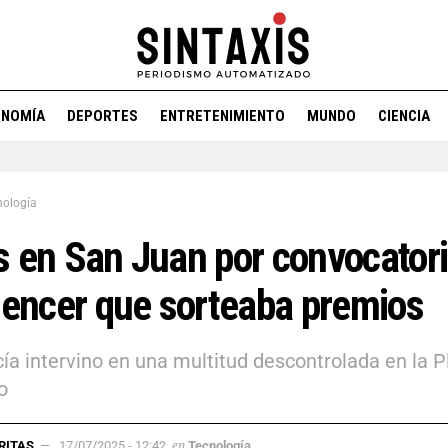
ONOMÍA
DEPORTES
ENTRETENIMIENTO
MUNDO
CIENCIA
nología
 en San Juan por convocatori
uencer que sorteaba premios
cía intervino en una multitud descontrolada en la P
o
en
RITAS
17/07/2025 - 12:42
Tecnología