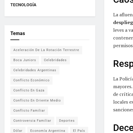
TECNOLOGÍA
La afluen
desplieg
leves a v
Temas
contener 
permisos 
Aceleración De La Rotación Terrestre
Boca Juniors
Celebridades
Resp
Celebridades Argentinas
La Policí
Conflicto Económico
mayores. 
Conflicto En Gaza
de crític
locales e
Conflicto En Oriente Medio
sanciones
Conflicto Familiar
Controversia Familiar
Deportes
Dece
Dólar
Economía Argentina
El País