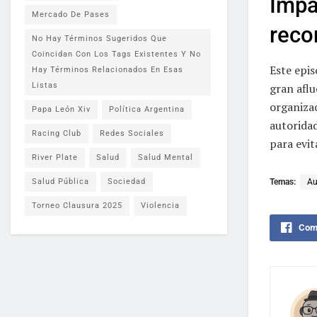
Impa
Mercado De Pases
reco
No Hay Términos Sugeridos Que
Coincidan Con Los Tags Existentes Y No
Este epis
Hay Términos Relacionados En Esas
Listas
gran afl
organizac
Papa León Xiv
Política Argentina
autoridad
Racing Club
Redes Sociales
para evit
River Plate
Salud
Salud Mental
Salud Pública
Sociedad
Temas:
Au
Torneo Clausura 2025
Violencia
Comp