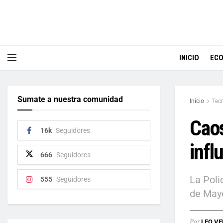
INICIO
EC
Sumate a nuestra comunidad
Inicio
Tec
Caos
16k
Seguidores
infl
666
Seguidores
La Poli
555
Seguidores
de May
Por
LEO VE