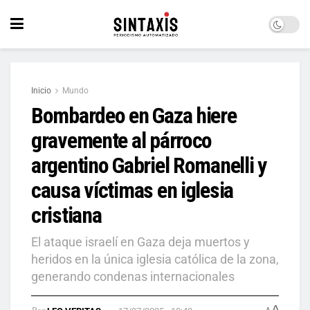
Inicio
Mundo
Bombardeo en Gaza hiere
gravemente al párroco
argentino Gabriel Romanelli y
causa víctimas en iglesia
cristiana
El ataque israelí en Gaza deja muertos y
heridos en la única iglesia católica de la zona,
generando condenas internacionales
A