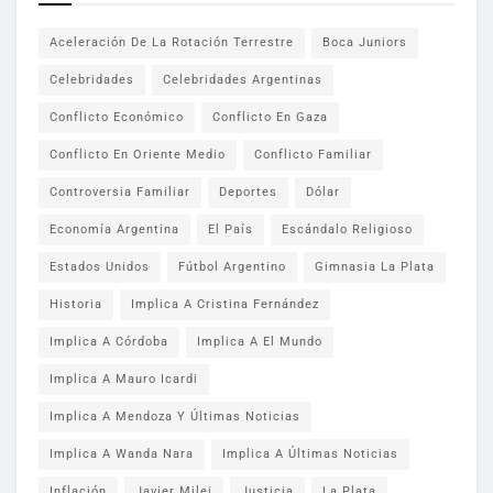
Aceleración De La Rotación Terrestre
Boca Juniors
Celebridades
Celebridades Argentinas
Conflicto Económico
Conflicto En Gaza
Conflicto En Oriente Medio
Conflicto Familiar
Controversia Familiar
Deportes
Dólar
Economía Argentina
El País
Escándalo Religioso
Estados Unidos
Fútbol Argentino
Gimnasia La Plata
Historia
Implica A Cristina Fernández
Implica A Córdoba
Implica A El Mundo
Implica A Mauro Icardi
Implica A Mendoza Y Últimas Noticias
Implica A Wanda Nara
Implica A Últimas Noticias
Inflación
Javier Milei
Justicia
La Plata