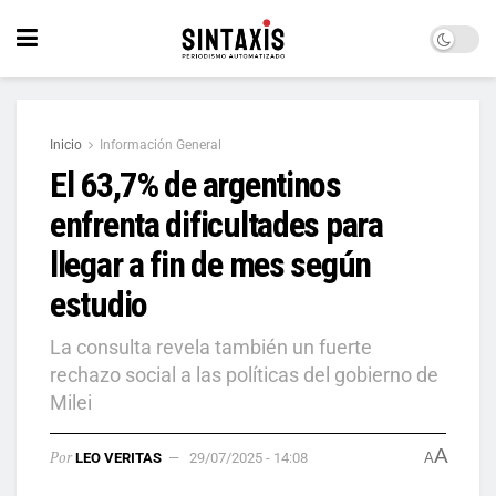
Inicio
Información General
El 63,7% de argentinos
enfrenta dificultades para
llegar a fin de mes según
estudio
La consulta revela también un fuerte
rechazo social a las políticas del gobierno de
Milei
A
Por
LEO VERITAS
29/07/2025 - 14:08
A