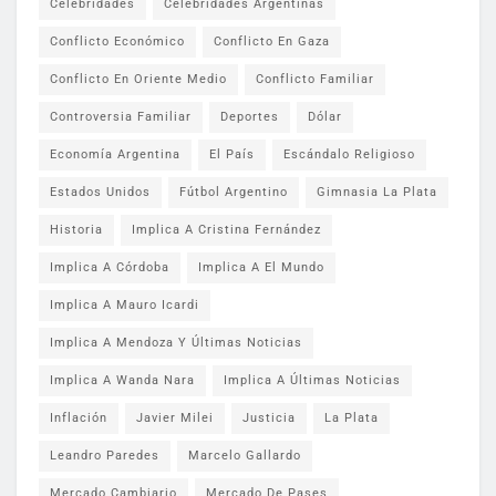
Celebridades
Celebridades Argentinas
Conflicto Económico
Conflicto En Gaza
Conflicto En Oriente Medio
Conflicto Familiar
Controversia Familiar
Deportes
Dólar
Economía Argentina
El País
Escándalo Religioso
Estados Unidos
Fútbol Argentino
Gimnasia La Plata
Historia
Implica A Cristina Fernández
Implica A Córdoba
Implica A El Mundo
Implica A Mauro Icardi
Implica A Mendoza Y Últimas Noticias
Implica A Wanda Nara
Implica A Últimas Noticias
Inflación
Javier Milei
Justicia
La Plata
Leandro Paredes
Marcelo Gallardo
Mercado Cambiario
Mercado De Pases