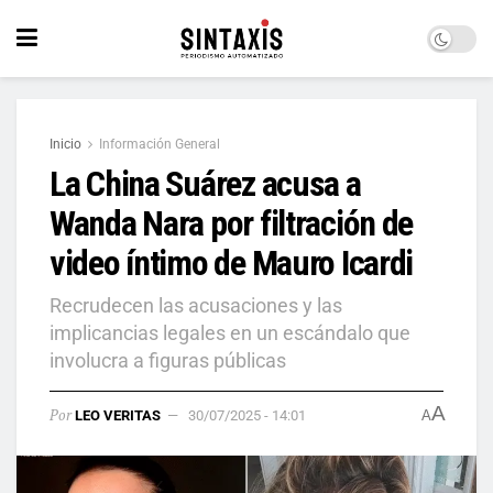
Inicio
Información General
La China Suárez acusa a
Wanda Nara por filtración de
video íntimo de Mauro Icardi
Recrudecen las acusaciones y las
implicancias legales en un escándalo que
involucra a figuras públicas
A
Por
LEO VERITAS
30/07/2025 - 14:01
A