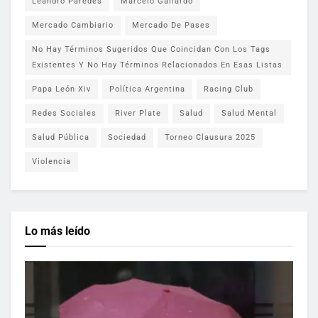
Leandro Paredes
Marcelo Gallardo
Mercado Cambiario
Mercado De Pases
No Hay Términos Sugeridos Que Coincidan Con Los Tags
Existentes Y No Hay Términos Relacionados En Esas Listas
Papa León Xiv
Política Argentina
Racing Club
Redes Sociales
River Plate
Salud
Salud Mental
Salud Pública
Sociedad
Torneo Clausura 2025
Violencia
Lo más leído