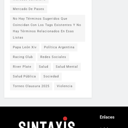
Mercado De Pases
No Hay Términos Sugeridos Que
Coincidan Con Los Tags Existentes Y No
Hay Términos Relacionados En Esas
Listas
Papa León Xiv
Política Argentina
Racing Club
Redes Sociales
River Plate
Salud
Salud Mental
Salud Pública
Sociedad
Torneo Clausura 2025
Violencia
Enlaces