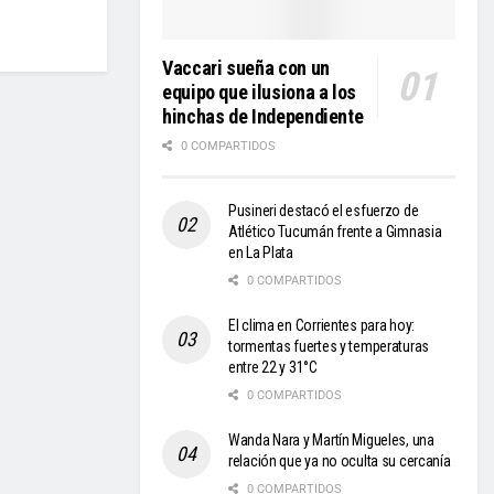
Vaccari sueña con un
equipo que ilusiona a los
hinchas de Independiente
0 COMPARTIDOS
Pusineri destacó el esfuerzo de
Atlético Tucumán frente a Gimnasia
en La Plata
0 COMPARTIDOS
El clima en Corrientes para hoy:
tormentas fuertes y temperaturas
entre 22 y 31°C
0 COMPARTIDOS
Wanda Nara y Martín Migueles, una
relación que ya no oculta su cercanía
0 COMPARTIDOS