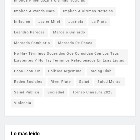
Implica A Mendoza Y Últimas Noticias
Implica A Wanda Nara
Implica A Últimas Noticias
Inflación
Javier Milei
Justicia
La Plata
Leandro Paredes
Marcelo Gallardo
Mercado Cambiario
Mercado De Pases
No Hay Términos Sugeridos Que Coincidan Con Los Tags
Existentes Y No Hay Términos Relacionados En Esas Listas
Papa León Xiv
Política Argentina
Racing Club
Redes Sociales
River Plate
Salud
Salud Mental
Salud Pública
Sociedad
Torneo Clausura 2025
Violencia
Lo más leído