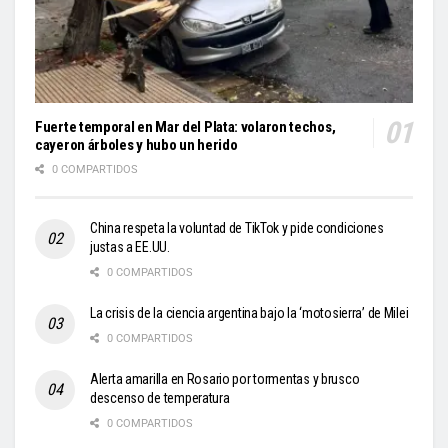
Fuerte temporal en Mar del Plata: volaron techos,
cayeron árboles y hubo un herido
0 COMPARTIDOS
China respeta la voluntad de TikTok y pide condiciones
justas a EE.UU.
0 COMPARTIDOS
La crisis de la ciencia argentina bajo la ‘motosierra’ de Milei
0 COMPARTIDOS
Alerta amarilla en Rosario por tormentas y brusco
descenso de temperatura
0 COMPARTIDOS