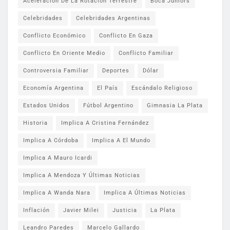
Aceleración De La Rotación Terrestre
Boca Juniors
Celebridades
Celebridades Argentinas
Conflicto Económico
Conflicto En Gaza
Conflicto En Oriente Medio
Conflicto Familiar
Controversia Familiar
Deportes
Dólar
Economía Argentina
El País
Escándalo Religioso
Estados Unidos
Fútbol Argentino
Gimnasia La Plata
Historia
Implica A Cristina Fernández
Implica A Córdoba
Implica A El Mundo
Implica A Mauro Icardi
Implica A Mendoza Y Últimas Noticias
Implica A Wanda Nara
Implica A Últimas Noticias
Inflación
Javier Milei
Justicia
La Plata
Leandro Paredes
Marcelo Gallardo