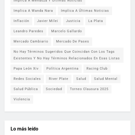
Implica A Mendoza Y Últimas Noticias
Implica A Wanda Nara
Implica A Últimas Noticias
Inflación
Javier Milei
Justicia
La Plata
Leandro Paredes
Marcelo Gallardo
Mercado Cambiario
Mercado De Pases
No Hay Términos Sugeridos Que Coincidan Con Los Tags
Existentes Y No Hay Términos Relacionados En Esas Listas
Papa León Xiv
Política Argentina
Racing Club
Redes Sociales
River Plate
Salud
Salud Mental
Salud Pública
Sociedad
Torneo Clausura 2025
Violencia
Lo más leído