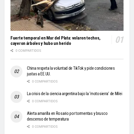
Fuerte temporal en Mar del Plata: volaron techos,
cayeron árboles y hubo un herido
0 COMPARTIDOS
China respeta la voluntad de TikTok y pide condiciones
justas a EE.UU.
0 COMPARTIDOS
La crisis de la ciencia argentina bajo la ‘motosierra’ de Milei
0 COMPARTIDOS
Alerta amarilla en Rosario por tormentas y brusco
descenso de temperatura
0 COMPARTIDOS