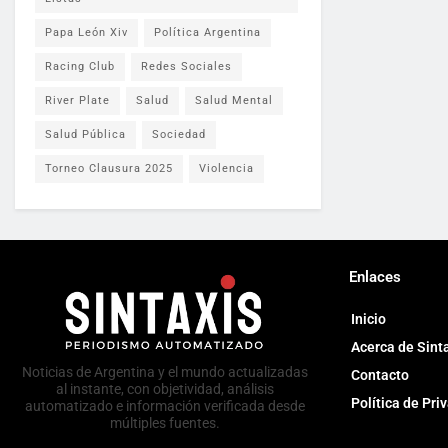
Papa León Xiv
Política Argentina
Racing Club
Redes Sociales
River Plate
Salud
Salud Mental
Salud Pública
Sociedad
Torneo Clausura 2025
Violencia
Enlaces
Inicio
Acerca de Sint
Noticias de Argentina y el mundo actualizadas
Contacto
al instante, con objetividad, análisis
Política de Pri
automatizado e información verificada desde
múltiples fuentes.