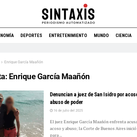
ONOMÍA
DEPORTES
ENTRETENIMIENTO
MUNDO
CIENCIA
Enrique García Maañón
ta:
Enrique García Maañón
Denuncian a juez de San Isidro por acos
abuso de poder
16 de julio del 2025
El juez Enrique García Maañón enfrenta acus
acoso y abuso; la Corte de Buenos Aires inici
para ...