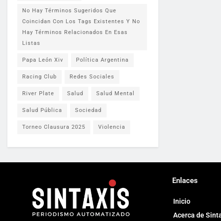
No Hay Términos Sugeridos Que
Coincidan Con Los Tags Existentes Y No
Hay Términos Relacionados En Esas
Listas
Papa León Xiv
Política Argentina
Racing Club
Redes Sociales
River Plate
Salud
Salud Mental
Salud Pública
Sociedad
Torneo Clausura 2025
Violencia
Enlaces
Inicio
Acerca de Sint