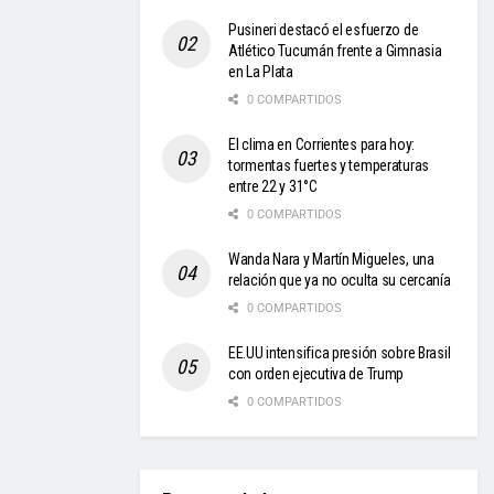
Pusineri destacó el esfuerzo de
Atlético Tucumán frente a Gimnasia
en La Plata
0 COMPARTIDOS
El clima en Corrientes para hoy:
tormentas fuertes y temperaturas
entre 22 y 31°C
0 COMPARTIDOS
Wanda Nara y Martín Migueles, una
relación que ya no oculta su cercanía
0 COMPARTIDOS
EE.UU intensifica presión sobre Brasil
con orden ejecutiva de Trump
0 COMPARTIDOS