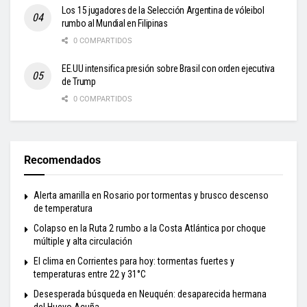
Los 15 jugadores de la Selección Argentina de vóleibol
rumbo al Mundial en Filipinas
0 COMPARTIDOS
EE.UU intensifica presión sobre Brasil con orden ejecutiva
de Trump
0 COMPARTIDOS
Recomendados
Alerta amarilla en Rosario por tormentas y brusco descenso
de temperatura
Colapso en la Ruta 2 rumbo a la Costa Atlántica por choque
múltiple y alta circulación
El clima en Corrientes para hoy: tormentas fuertes y
temperaturas entre 22 y 31°C
Desesperada búsqueda en Neuquén: desaparecida hermana
del Huevo Acuña