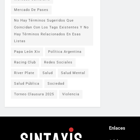
Mercado De Pases
No Hay Términos Sugeridos Que
Coincidan Con Los Tags Existentes Y No
Hay Términos Relacionados En Esas
Listas
Papa León Xiv
Política Argentina
Racing Club
Redes Sociales
River Plate
Salud
Salud Mental
Salud Pública
Sociedad
Torneo Clausura 2025
Violencia
Enlaces