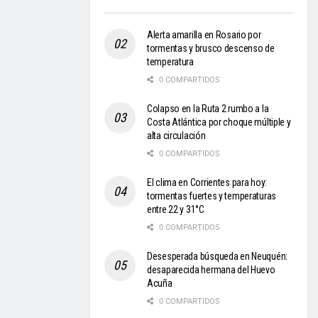
Alerta amarilla en Rosario por
tormentas y brusco descenso de
temperatura
0 COMPARTIDOS
Colapso en la Ruta 2 rumbo a la
Costa Atlántica por choque múltiple y
alta circulación
0 COMPARTIDOS
El clima en Corrientes para hoy:
tormentas fuertes y temperaturas
entre 22 y 31°C
0 COMPARTIDOS
Desesperada búsqueda en Neuquén:
desaparecida hermana del Huevo
Acuña
0 COMPARTIDOS