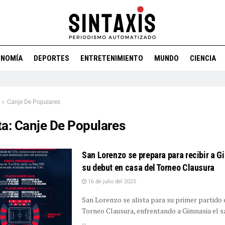
ONOMÍA
DEPORTES
ENTRETENIMIENTO
MUNDO
CIENCIA
Canje De Populares
ta:
Canje De Populares
San Lorenzo se prepara para recibir a G
su debut en casa del Torneo Clausura
16 de julio del 2025
San Lorenzo se alista para su primer partido 
Torneo Clausura, enfrentando a Gimnasia el s
...