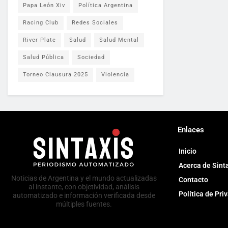
Papa León Xiv
Política Argentina
Racing Club
Redes Sociales
River Plate
Salud
Salud Mental
Salud Pública
Sociedad
Torneo Clausura 2025
Violencia
Enlaces
Inicio
Acerca de Sint
Noticias de Argentina y el mundo actualizadas
Contacto
al instante, con objetividad, análisis
Política de Pri
automatizado e información verificada desde
múltiples fuentes.