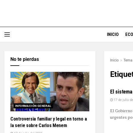
INICIO
EC
No te pierdas
Inicio
Tema
Etique
El sistema
17 de julio d
INFORMACIÓN GENERAL
El Gobierno 
urgentes por
Controversia familiar y legal en torno a
la serie sobre Carlos Menem