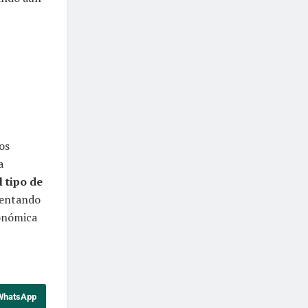
os
a
l tipo de
ementando
conómica
 WhatsApp