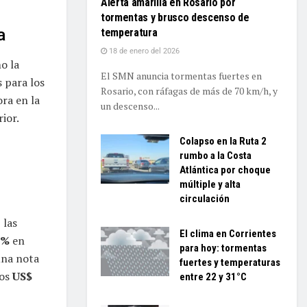
Alerta amarilla en Rosario por
tormentas y brusco descenso de
a
temperatura
18 de enero del 2026
o la
El SMN anuncia tormentas fuertes en
s para los
Rosario, con ráfagas de más de 70 km/h, y
ora en la
un descenso...
ior.
Colapso en la Ruta 2
rumbo a la Costa
Atlántica por choque
múltiple y alta
circulación
, las
El clima en Corrientes
6%
en
para hoy: tormentas
una nota
fuertes y temperaturas
los
US$
entre 22 y 31°C