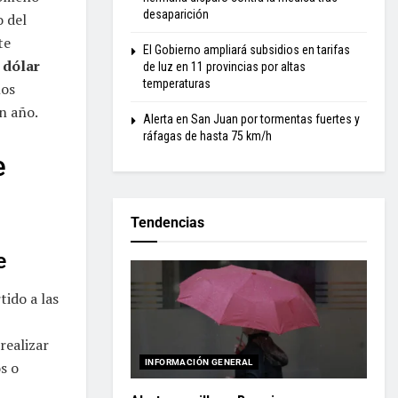
desaparición
 del
te
El Gobierno ampliará subsidios en tarifas
n
dólar
de luz en 11 provincias por altas
temperaturas
los
n año.
Alerta en San Juan por tormentas fuertes y
ráfagas de hasta 75 km/h
e
Tendencias
e
ido a las
realizar
INFORMACIÓN GENERAL
s o