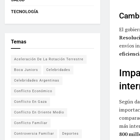
TECNOLOGÍA
Cambi
El gobie
Resoluc
Temas
envíos in
eficienci
Aceleración De La Rotación Terrestre
Impa
Boca Juniors
Celebridades
Celebridades Argentinas
inte
Conflicto Económico
Según da
Conflicto En Gaza
importaci
Conflicto En Oriente Medio
comparac
Conflicto Familiar
más inten
800 mill
Controversia Familiar
Deportes