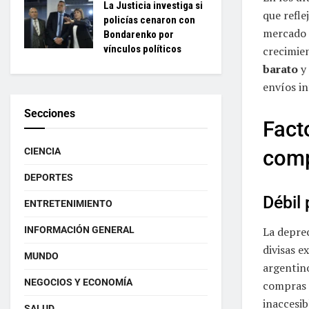
La Justicia investiga si
que refl
policías cenaron con
mercado i
Bondarenko por
vínculos políticos
crecimie
barato
y 
envíos in
Secciones
Fact
comp
CIENCIA
DEPORTES
Débil 
ENTRETENIMIENTO
INFORMACIÓN GENERAL
La depre
divisas e
MUNDO
argentin
NEGOCIOS Y ECONOMÍA
compras 
inaccesib
SALUD