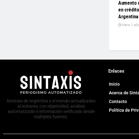
Aumento d
en crédit
Argentina
Hace 1 añ
Enlaces
Inicio
Acerca de Sint
Noticias de Argentina y el mundo actualizadas
Contacto
al instante, con objetividad, análisis
Política de Pri
automatizado e información verificada desde
múltiples fuentes.