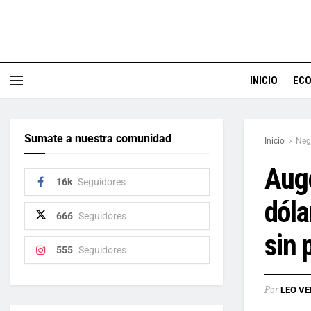
INICIO
EC
Sumate a nuestra comunidad
Inicio
Neg
Auge
16k
Seguidores
dóla
666
Seguidores
sin 
555
Seguidores
Por
LEO VE