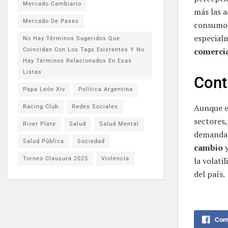
Mercado Cambiario
más las a
Mercado De Pases
consumo e
especialm
No Hay Términos Sugeridos Que
comerci
Coincidan Con Los Tags Existentes Y No
Hay Términos Relacionados En Esas
Listas
Cont
Papa León Xiv
Política Argentina
Aunque el
Racing Club
Redes Sociales
sectores
River Plate
Salud
Salud Mental
demanda 
Salud Pública
Sociedad
cambio
y
Torneo Clausura 2025
Violencia
la volati
del país.
Comp