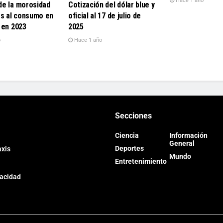
Hace 1 año
e la morosidad
Cotización del dólar blue y
os al consumo en
oficial al 17 de julio de
 en 2023
2025
o
Hace 1 año
Secciones
Ciencia
Información
General
Deportes
axis
Mundo
Entretenimiento
vacidad