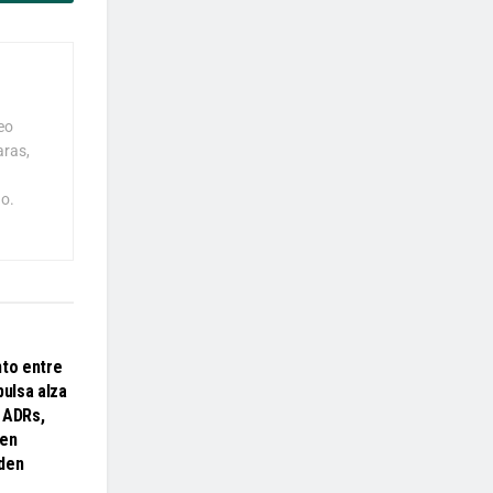
eo
aras,
o.
NOMÍA
to entre
pulsa alza
 ADRs,
 en
den