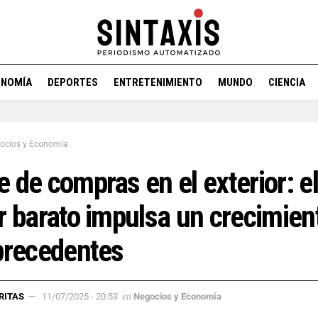
ONOMÍA
DEPORTES
ENTRETENIMIENTO
MUNDO
CIENCIA
ocios y Economía
 de compras en el exterior: el
r barato impulsa un crecimien
precedentes
en
RITAS
11/07/2025 - 20:53
Negocios y Economía