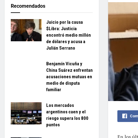
Recomendados
Juicio por la causa
$Libra: Justicia
encontró medio millón
de dólares y acusa a
Julián Serrano
Benjamín Vicuña y
China Suárez enfrentan
acusaciones mutuas en
medio de disputa
familiar
Los mercados
argentinos caen y el
Comp
riesgo supera los 800
puntos
En los ú