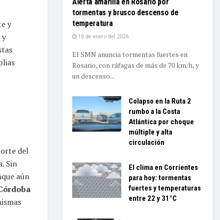
Alerta amarilla en Rosario por
tormentas y brusco descenso de
temperatura
te y
 y
18 de enero del 2026
stas
El SMN anuncia tormentas fuertes en
lias
Rosario, con ráfagas de más de 70 km/h, y
un descenso...
Colapso en la Ruta 2
rumbo a la Costa
Atlántica por choque
múltiple y alta
circulación
orte del
. Sin
El clima en Corrientes
nque aún
para hoy: tormentas
 Córdoba
fuertes y temperaturas
entre 22 y 31°C
 mismas