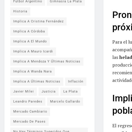
Fútbol Argentino
Gimnasia La Plata
Pron
Historia
Implica A Cristina Fernández
próx
Implica A Córdoba
Para el l
Implica A El Mundo
acompañ
Implica A Mauro Icardi
las
helad
Implica A Mendoza Y Últimas Noticias
producció
recomien
Implica A Wanda Nara
actividade
Implica A Últimas Noticias
Inflación
Javier Milei
Justicia
La Plata
Impli
Leandro Paredes
Marcelo Gallardo
pobl
Mercado Cambiario
Mercado De Pases
El regres
No Hay Términos Sugeridos Que