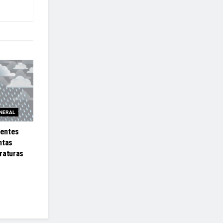
NERAL
ientes
ntas
raturas