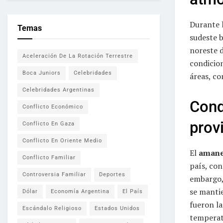
Durante l
Temas
sudeste 
noreste 
Aceleración De La Rotación Terrestre
condicio
Boca Juniors
Celebridades
áreas, co
Celebridades Argentinas
Cond
Conflicto Económico
prov
Conflicto En Gaza
Conflicto En Oriente Medio
El
amane
Conflicto Familiar
país, con
Controversia Familiar
Deportes
embargo, 
se mantie
Dólar
Economía Argentina
El País
fueron la
Escándalo Religioso
Estados Unidos
temperat