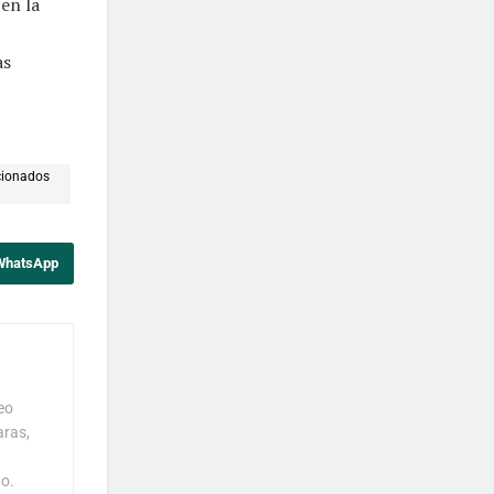
en la
as
cionados
 WhatsApp
eo
aras,
o.