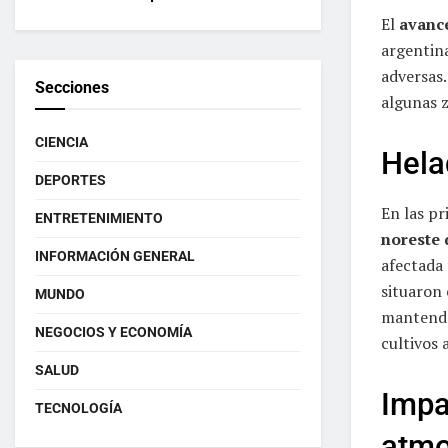
El
avance
argentin
adversas.
Secciones
algunas z
CIENCIA
Hela
DEPORTES
En las pr
ENTRETENIMIENTO
noreste 
INFORMACIÓN GENERAL
afectada 
situaron 
MUNDO
mantendr
NEGOCIOS Y ECONOMÍA
cultivos 
SALUD
Impa
TECNOLOGÍA
atmo