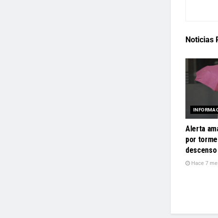
Noticias
INFORMA
Alerta ama
por torme
descenso 
Hace 7 me