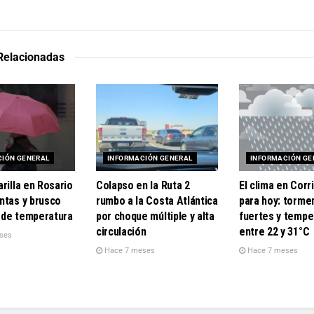
 Relacionadas
CIÓN GENERAL
INFORMACIÓN GENERAL
INFORMACIÓN GE
rilla en Rosario
Colapso en la Ruta 2
El clima en Corr
ntas y brusco
rumbo a la Costa Atlántica
para hoy: torme
de temperatura
por choque múltiple y alta
fuertes y tempe
circulación
entre 22 y 31°C
ses
Hace 7 meses
Hace 7 meses