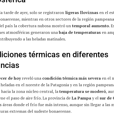
a tarde de ayer, solo se registraron
ligeras lloviznas
en el es
bonaerense, mientras en otros sectores de la región pampeana
del país la cobertura nubosa mostró un
temporal aumento
. E
nes atmosféricas generaron una
baja de temperaturas
en amp
ntribuyendo a las heladas matinales.
iciones térmicas en diferentes
incias
cer de hoy
reveló una
condición térmica más severa
en el n
 heladas en el noreste de la Patagonia y en la región pampeana
hacia la zona núcleo central, la
temperatura se moderó
, au
ne el paso de aire frío. La provincia de
La Pampa
y el
sur de
s áreas donde el frío fue más intenso, aunque sin llegar a las
uras extremas del sudeste bonaerense.