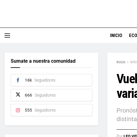
INICIO
EC
Sumate a nuestra comunidad
Inicio
Inf
Vuel
16k
Seguidores
vari
666
Seguidores
Pronóst
555
Seguidores
distint
Por
LEO VE