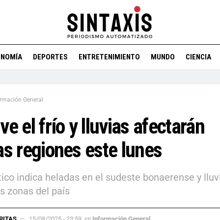
ONOMÍA
DEPORTES
ENTRETENIMIENTO
MUNDO
CIENCIA
ormación General
ve el frío y lluvias afectarán
as regiones este lunes
ico indica heladas en el sudeste bonaerense y lluv
as zonas del país
en
RITAS
15/08/2025 - 23:59
Información General