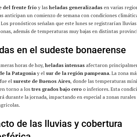
 del frente frío
y las
heladas generalizadas
en varias regio
as anticipan un comienzo de semana con condiciones climátic
 Los pronósticos señalan que este lunes se registrarían lluvias
onas, además de temperaturas muy bajas en distintas provinci
das en el sudeste bonaerense
imeras horas de hoy,
heladas intensas
afectaron principalmen
de la Patagonia
y el
sur de la región pampeana
. La zona má
fue el
sureste de Buenos Aires
, donde las temperaturas mín
en torno a los
tres grados bajo cero
o inferiores. Esta condic
á durante la jornada, impactando en especial a zonas rurales
agrícolas.
cto de las lluvias y cobertura
sférica