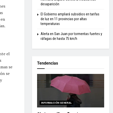
desaparición
nes
as
El Gobierno ampliará subsidios en tarifas
 en
de luz en 11 provincias por altas
temperaturas
as.
Alerta en San Juan por tormentas fuertes y
ráfagas de hasta 75 km/h
te el
s
Tendencias
imas se
ión se
 y
INFORMACIÓN GENERAL