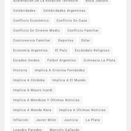
Aceleración De La Rotación Terrestre
Boca Juniors
Celebridades
Celebridades Argentinas
Conflicto Económico
Conflicto En Gaza
Conflicto En Oriente Medio
Conflicto Familiar
Controversia Familiar
Deportes
Dólar
Economía Argentina
El País
Escándalo Religioso
Estados Unidos
Fútbol Argentino
Gimnasia La Plata
Historia
Implica A Cristina Fernández
Implica A Córdoba
Implica A El Mundo
Implica A Mauro Icardi
Implica A Mendoza Y Últimas Noticias
Implica A Wanda Nara
Implica A Últimas Noticias
Inflación
Javier Milei
Justicia
La Plata
Leandro Paredes
Marcelo Gallardo