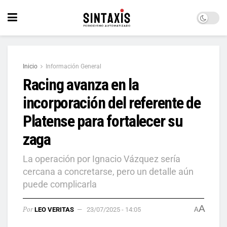
Inicio
Información General
Racing avanza en la
incorporación del referente de
Platense para fortalecer su
zaga
La operación por Ignacio Vázquez sería
cercana a concretarse, pero un detalle aún
puede complicarla
A
Por
LEO VERITAS
23/07/2025 - 14:05
A