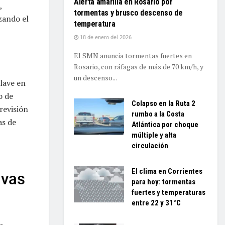
Alerta amarilla en Rosario por
,
tormentas y brusco descenso de
zando el
temperatura
18 de enero del 2026
El SMN anuncia tormentas fuertes en
Rosario, con ráfagas de más de 70 km/h, y
un descenso...
lave en
o de
Colapso en la Ruta 2
revisión
rumbo a la Costa
as de
Atlántica por choque
múltiple y alta
circulación
El clima en Corrientes
ivas
para hoy: tormentas
fuertes y temperaturas
entre 22 y 31°C