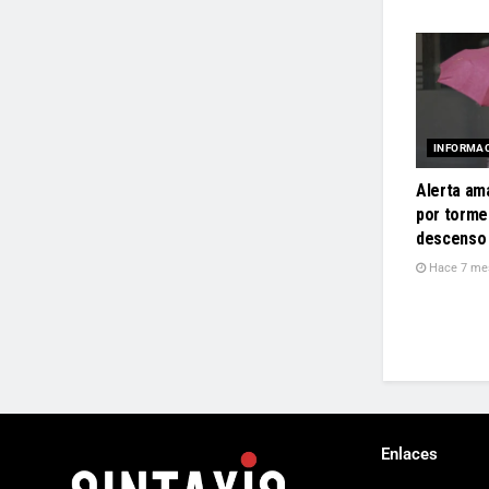
INFORMA
Alerta ama
por torme
descenso 
Hace 7 me
Enlaces