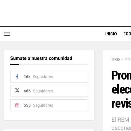
INICIO
EC
Sumate a nuestra comunidad
Inicio
Inf
Pron
16k
Seguidores
elec
666
Seguidores
revi
555
Seguidores
El REM 
escenar