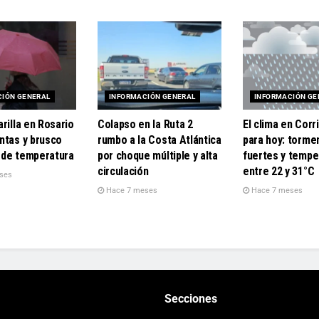
CIÓN GENERAL
INFORMACIÓN GENERAL
INFORMACIÓN GE
rilla en Rosario
Colapso en la Ruta 2
El clima en Corr
ntas y brusco
rumbo a la Costa Atlántica
para hoy: torme
de temperatura
por choque múltiple y alta
fuertes y tempe
circulación
entre 22 y 31°C
ses
Hace 7 meses
Hace 7 meses
Secciones