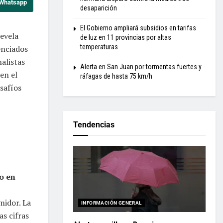
 Whatsapp
desaparición
El Gobierno ampliará subsidios en tarifas
evela
de luz en 11 provincias por altas
temperaturas
enciados
nalistas
Alerta en San Juan por tormentas fuertes y
en el
ráfagas de hasta 75 km/h
safíos
Tendencias
o en
midor. La
INFORMACIÓN GENERAL
tas cifras