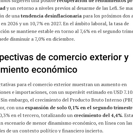
mbios sugieren una posible
recuperación de rendimientos pr
dad
y un retorno a niveles previos al desarme de las Lefi. Se ma
ón de una
tendencia desinflacionaria
para los próximos dos 
en 2026 y un 10,7% en 2027. En el ámbito laboral, la tasa de
ción se mantiene estable en torno al 7,6% en el segundo trim
ede disminuir a 7,0% en diciembre.
pectivas de comercio exterior y
imiento económico
ctativas para el comercio exterior muestran un aumento en
iones e importaciones, con un superávit estimado en USD 7.10
 Sin embargo, el crecimiento del Producto Bruto Interno (PBI
or, con una
expansión de solo 0,1% en el segundo trimestr
0,3% en el tercero, totalizando un
crecimiento del 4,4%
. Est
 un escenario de menor dinamismo económico, en línea con las
des de un contexto político y financiero incierto.