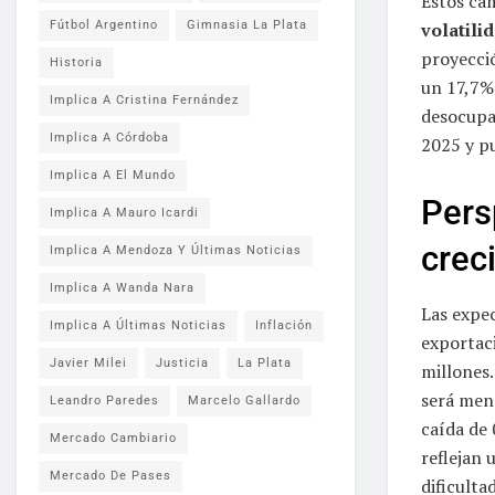
Estos ca
Fútbol Argentino
Gimnasia La Plata
volatili
proyecci
Historia
un 17,7% 
Implica A Cristina Fernández
desocupa
Implica A Córdoba
2025 y pu
Implica A El Mundo
Pers
Implica A Mauro Icardi
crec
Implica A Mendoza Y Últimas Noticias
Implica A Wanda Nara
Las expe
Implica A Últimas Noticias
Inflación
exportac
Javier Milei
Justicia
La Plata
millones.
será men
Leandro Paredes
Marcelo Gallardo
caída de 
Mercado Cambiario
reflejan
Mercado De Pases
dificulta