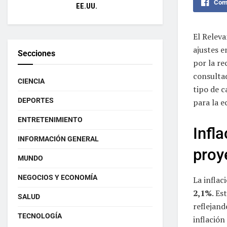
Comp
EE.UU.
El Relev
ajustes e
Secciones
por la re
consultad
CIENCIA
tipo de 
DEPORTES
para la 
ENTRETENIMIENTO
Infl
INFORMACIÓN GENERAL
proy
MUNDO
NEGOCIOS Y ECONOMÍA
La inflac
2,1%
. Es
SALUD
reflejand
TECNOLOGÍA
inflación