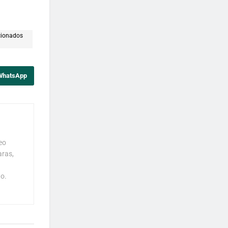
cionados
 WhatsApp
eo
aras,
o.