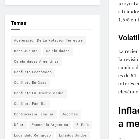
proyecta
situándos
1,5% en 
Temas
Volati
Aceleración De La Rotación Terrestre
La recie
Boca Juniors
Celebridades
la revisi
Celebridades Argentinas
cambio 
Conflicto Económico
es de
$1.
interés 
Conflicto En Gaza
elevándo
Conflicto En Oriente Medio
Conflicto Familiar
Infl
Controversia Familiar
Deportes
a me
Dólar
Economía Argentina
El País
Escándalo Religioso
Estados Unidos