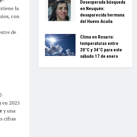
e-
Desesperada búsqueda
ntiene la
en Neuquén:
desaparecida hermana
años, con
del Huevo Acuña
estre de
Clima en Rosario:
temperaturas entre
20°C y 34°C para este
sábado 17 de enero
5
) en 2025
e
y una
as cifras