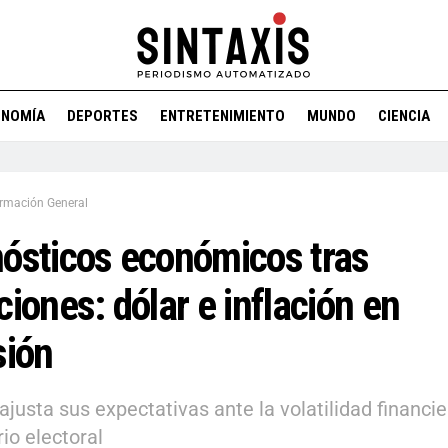
ONOMÍA
DEPORTES
ENTRETENIMIENTO
MUNDO
CIENCIA
ormación General
ósticos económicos tras
ciones: dólar e inflación en
sión
ajusta sus expectativas ante la volatilidad financie
io electoral