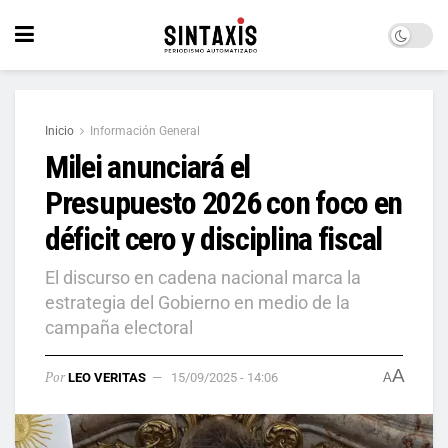
Inicio
Información General
Milei anunciará el
Presupuesto 2026 con foco en
déficit cero y disciplina fiscal
El discurso en cadena nacional marca la
estrategia del Gobierno en medio de la
campaña electoral
A
Por
LEO VERITAS
15/09/2025 - 14:06
A