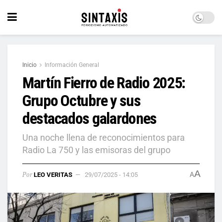
Inicio
Información General
Martín Fierro de Radio 2025:
Grupo Octubre y sus
destacados galardones
Una noche llena de reconocimientos para
Radio La 750 y las emisoras del grupo
A
Por
LEO VERITAS
29/07/2025 - 14:05
A