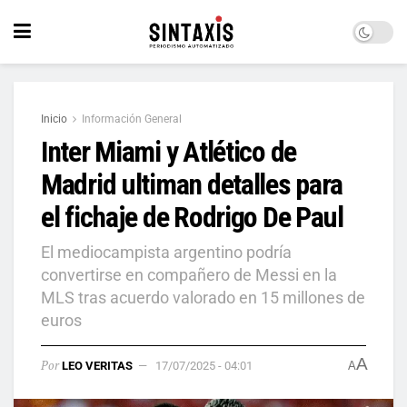
Inicio
Información General
Inter Miami y Atlético de
Madrid ultiman detalles para
el fichaje de Rodrigo De Paul
El mediocampista argentino podría
convertirse en compañero de Messi en la
MLS tras acuerdo valorado en 15 millones de
euros
A
Por
LEO VERITAS
17/07/2025 - 04:01
A