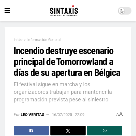
Inicio
Información General
Incendio destruye escenario
principal de Tomorrowland a
días de su apertura en Bélgica
El festival sigue en marcha y los
organizadores trabajan para mantener la
programación prevista pese al siniestro
A
Por
LEO VERITAS
16/07/2025 - 22:09
A