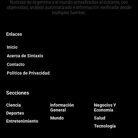
Noticias de Argentina y el mundo actualizadas al instante, con
objetividad, análisis automatizado e información verificada desde
múltiples fuentes.
Enlaces
Inicio
Acerca de Sintaxis
Contacto
Política de Privacidad
Secciones
Ciencia
Información
Negocios Y
General
Economía
Deportes
Mundo
Salud
Entretenimiento
Tecnología