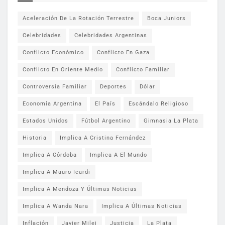
Aceleración De La Rotación Terrestre
Boca Juniors
Celebridades
Celebridades Argentinas
Conflicto Económico
Conflicto En Gaza
Conflicto En Oriente Medio
Conflicto Familiar
Controversia Familiar
Deportes
Dólar
Economía Argentina
El País
Escándalo Religioso
Estados Unidos
Fútbol Argentino
Gimnasia La Plata
Historia
Implica A Cristina Fernández
Implica A Córdoba
Implica A El Mundo
Implica A Mauro Icardi
Implica A Mendoza Y Últimas Noticias
Implica A Wanda Nara
Implica A Últimas Noticias
Inflación
Javier Milei
Justicia
La Plata