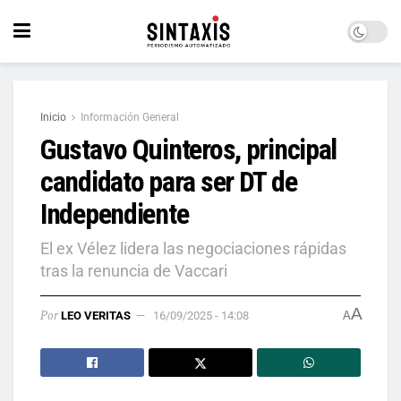
Inicio
Información General
Gustavo Quinteros, principal
candidato para ser DT de
Independiente
El ex Vélez lidera las negociaciones rápidas
tras la renuncia de Vaccari
A
Por
LEO VERITAS
16/09/2025 - 14:08
A