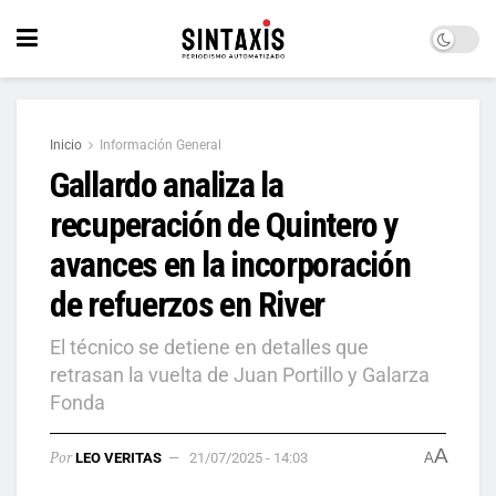
Inicio
Información General
Gallardo analiza la
recuperación de Quintero y
avances en la incorporación
de refuerzos en River
El técnico se detiene en detalles que
retrasan la vuelta de Juan Portillo y Galarza
Fonda
A
Por
LEO VERITAS
21/07/2025 - 14:03
A