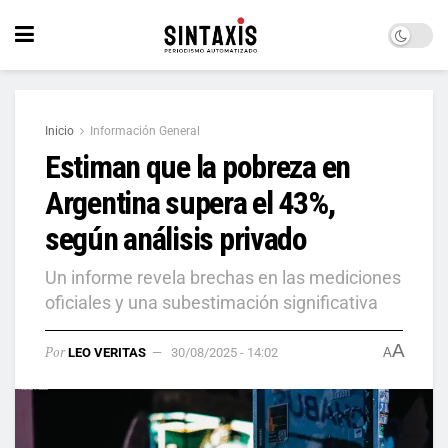
Inicio
Información General
Estiman que la pobreza en
Argentina supera el 43%,
según análisis privado
Un informe revela brechas en las mediciones
oficiales y una subestimación significativa
A
Por
LEO VERITAS
30/08/2025 - 14:02
A