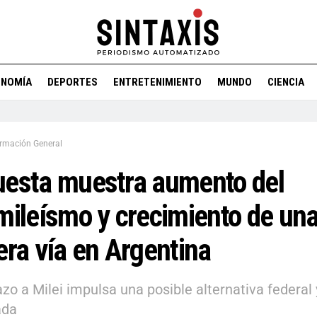
ONOMÍA
DEPORTES
ENTRETENIMIENTO
MUNDO
CIENCIA
ormación General
esta muestra aumento del
mileísmo y crecimiento de un
era vía en Argentina
azo a Milei impulsa una posible alternativa federal 
ada