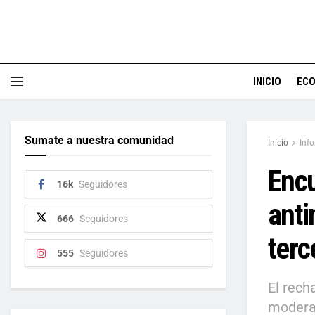
INICIO
EC
Sumate a nuestra comunidad
Inicio
Inf
Encu
16k
Seguidores
anti
666
Seguidores
terc
555
Seguidores
El rech
moder