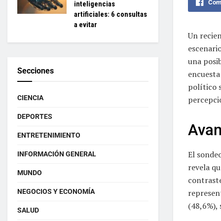
Comp
inteligencias
artificiales: 6 consultas
a evitar
Un recien
escenario
una posib
Secciones
encuesta
político 
CIENCIA
percepció
DEPORTES
Avan
ENTRETENIMIENTO
El sondeo
INFORMACIÓN GENERAL
revela qu
MUNDO
contraste
NEGOCIOS Y ECONOMÍA
represen
(48,6%), 
SALUD