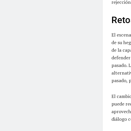
rejección
Retos
El escena
de su he
de la ca
defender 
pasado. L
alternati
pasado, 
El cambio
puede rec
aprovech
diálogo c