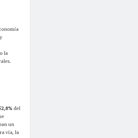
utonomía
y
o la
cales.
52,8%
del
ue
ipan un
a vía, la