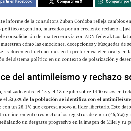
artir en Facebook
Compartir en X
Compartir por
te informe de la consultora Zuban Córdoba refleja cambios en
 político argentino, marcados por un creciente rechazo a Javie
le consolidación de una tercera vía con ADN federal. Los dato
 muestran cómo las emociones, decepciones y búsquedas de s
se traducen en fluctuaciones en la preferencia electoral y en l
n del sistema político en un contexto de polarización y dese
ce del antimileísmo y rechazo s
, realizado entre el 15 y el 18 de julio sobre 1300 casos en todo
e el
53,6% de la población se identifica con el antimileísm
 con un 28,1% que expresa apoyo al líder libertario. Este dato
ta un incremento respecto a los registros de enero (46,5%) y
señalando un desgaste progresivo en la imagen de Milei y su g