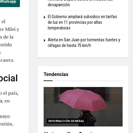
 Whatsapp
desaparición
El Gobierno ampliará subsidios en tarifas
 el
de luz en 11 provincias por altas
temperaturas
r Milei y
s de la
Alerta en San Juan por tormentas fuertes y
entido
ráfagas de hasta 75 km/h
a
ncanto.
Tendencias
ocial
 el país,
o
, en
 mayo
INFORMACIÓN GENERAL
estión.