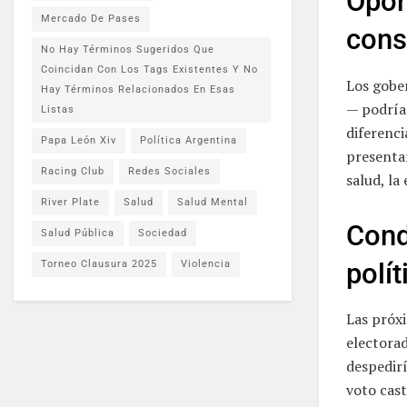
Opor
Mercado De Pases
cons
No Hay Términos Sugeridos Que
Coincidan Con Los Tags Existentes Y No
Los gobe
Hay Términos Relacionados En Esas
— podrían
Listas
diferenci
Papa León Xiv
Política Argentina
presenta
Racing Club
Redes Sociales
salud, la
River Plate
Salud
Salud Mental
Cond
Salud Pública
Sociedad
polít
Torneo Clausura 2025
Violencia
Las próx
electorad
despedirí
voto cast