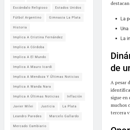
destacan
Escándalo Religioso
Estados Unidos
Fútbol Argentino
Gimnasia La Plata
La p
Historia
Una 
Implica A Cristina Fernández
La i
Implica A Córdoba
Diná
Implica A El Mundo
de u
Implica A Mauro Icardi
Implica A Mendoza Y Últimas Noticias
A pesar d
Implica A Wanda Nara
identific
sigue en 
Implica A Últimas Noticias
Inflación
muchos co
Javier Milei
Justicia
La Plata
tercera v
Leandro Paredes
Marcelo Gallardo
Mercado Cambiario