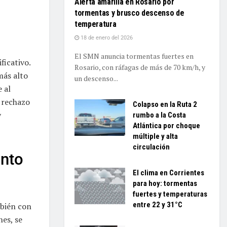
Alerta amarilla en Rosario por
tormentas y brusco descenso de
temperatura
18 de enero del 2026
El SMN anuncia tormentas fuertes en
ficativo.
Rosario, con ráfagas de más de 70 km/h, y
 más alto
un descenso...
 al
n rechazo
Colapso en la Ruta 2
y
rumbo a la Costa
Atlántica por choque
múltiple y alta
circulación
ento
El clima en Corrientes
para hoy: tormentas
fuertes y temperaturas
entre 22 y 31°C
mbién con
nes, se