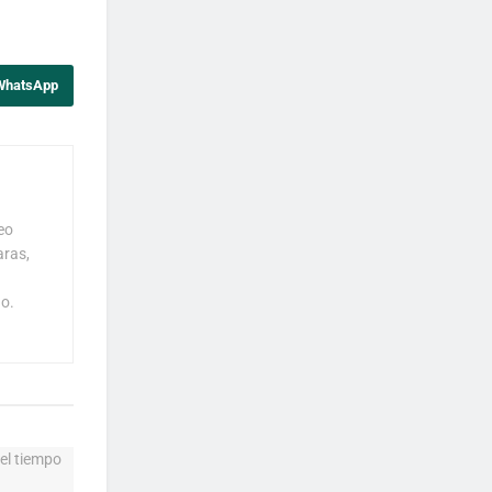
 WhatsApp
eo
aras,
o.