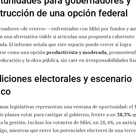
tunidades para gobernadores y
trucción de una opción federal
rnadores «de centro» —enfrentados con Milei por fondos y a
 una alternativa viable si articulan una propuesta coherente 
ada. El informe señala que este espacio puede crecer si logra
rse como una opción
productivista y moderada
, promoviend
 educación y la obra pública, sin caer en irresponsabilidades fis
iciones electorales y escenario
ico
imas legislativas representan una ventana de oportunidad: el
o planea votar para castigar al gobierno, frente a un
38,3%
q
a la gestión. Incluso los votantes de Milei, un 28,4%, ya antic
igo, mientras que entre los potenciales electores de una tercer