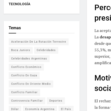
TECNOLOGÍA
Perc
pres
Temas
La acepta
La
desap
Aceleración De La Rotación Terrestre
desde que
55,3%, mi
Boca Juniors
Celebridades
superior,
Celebridades Argentinas
amplifica
Conflicto Económico
Moti
Conflicto En Gaza
Conflicto En Oriente Medio
soci
Conflicto Familiar
El recha
Controversia Familiar
Deportes
la forma 
Dólar
Economía Argentina
El País