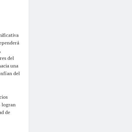
ificativa
dependerá
,
res del
hacia una
onfían del
cios
s logran
ad de