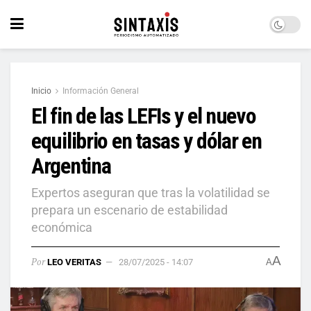
Inicio
Información General
El fin de las LEFIs y el nuevo
equilibrio en tasas y dólar en
Argentina
Expertos aseguran que tras la volatilidad se
prepara un escenario de estabilidad
económica
A
Por
LEO VERITAS
28/07/2025 - 14:07
A