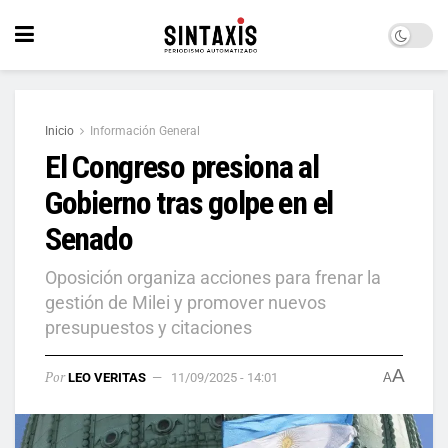
Inicio
Información General
El Congreso presiona al
Gobierno tras golpe en el
Senado
Oposición organiza acciones para frenar la
gestión de Milei y promover nuevos
presupuestos y citaciones
A
Por
LEO VERITAS
11/09/2025 - 14:01
A