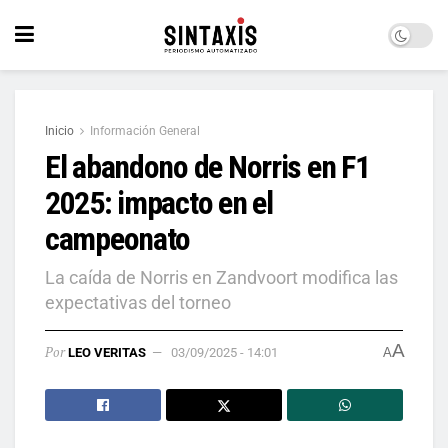
Inicio
Información General
El abandono de Norris en F1
2025: impacto en el
campeonato
La caída de Norris en Zandvoort modifica las
expectativas del torneo
A
Por
LEO VERITAS
03/09/2025 - 14:01
A