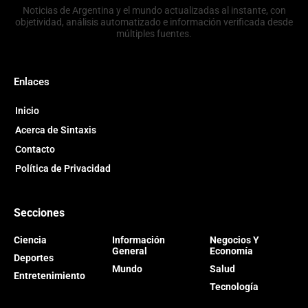
Noticias de Argentina y el mundo actualizadas al instante, con
objetividad, análisis automatizado e información verificada desde
múltiples fuentes.
Enlaces
Inicio
Acerca de Sintaxis
Contacto
Política de Privacidad
Secciones
Ciencia
Información
Negocios Y
General
Economía
Deportes
Mundo
Salud
Entretenimiento
Tecnología