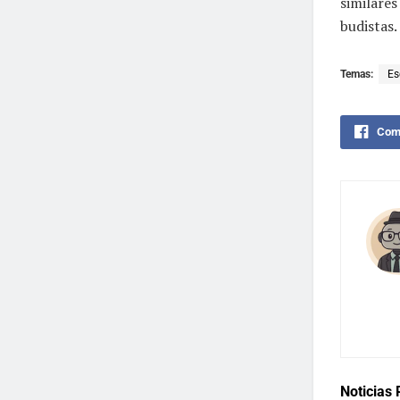
similares
budistas.
Temas:
Es
Comp
Noticias