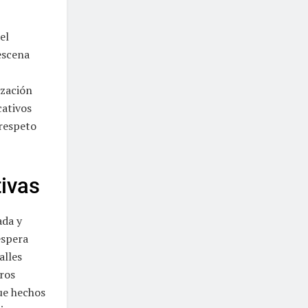
el
escena
ización
cativos
respeto
ivas
ada y
espera
alles
tros
que hechos