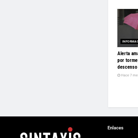
INFORMA
Alerta ama
por torme
descenso 
Hace 7 me
Enlaces