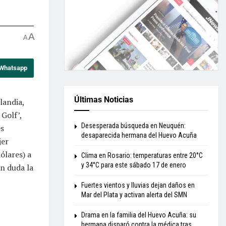
A
A
 Whatsapp
Últimas Noticias
landia,
Golf’,
Desesperada búsqueda en Neuquén:
es
desaparecida hermana del Huevo Acuña
jer
ólares) a
Clima en Rosario: temperaturas entre 20°C
y 34°C para este sábado 17 de enero
n duda la
Fuertes vientos y lluvias dejan daños en
Mar del Plata y activan alerta del SMN
Drama en la familia del Huevo Acuña: su
hermana disparó contra la médica tras