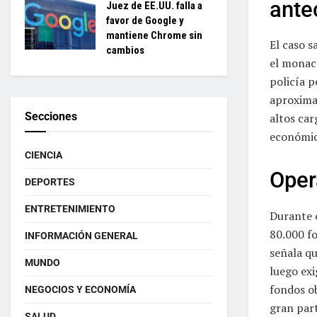
ante
Juez de EE.UU. falla a
favor de Google y
mantiene Chrome sin
El caso s
cambios
el monaca
policía 
aproxima
Secciones
altos car
económic
CIENCIA
Oper
DEPORTES
ENTRETENIMIENTO
Durante 
80.000 fo
INFORMACIÓN GENERAL
señala qu
MUNDO
luego exi
fondos ob
NEGOCIOS Y ECONOMÍA
gran part
SALUD