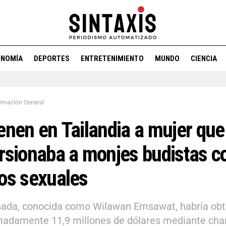
ONOMÍA
DEPORTES
ENTRETENIMIENTO
MUNDO
CIENCIA
ormación General
enen en Tailandia a mujer que
rsionaba a monjes budistas c
os sexuales
sada, conocida como Wilawan Emsawat, habría obt
adamente 11,9 millones de dólares mediante chan