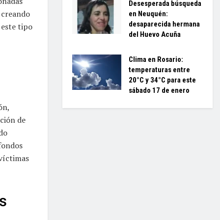
ionadas
Desesperada búsqueda
y creando
en Neuquén:
desaparecida hermana
 este tipo
del Huevo Acuña
Clima en Rosario:
temperaturas entre
20°C y 34°C para este
sábado 17 de enero
ón,
ación de
ndo
 fondos
 víctimas
s