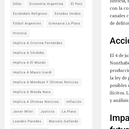
Justicia,
Dólar
Economía Argentina
El País
con la co
Escándalo Religioso
Estados Unidos
canales c
de delito
Fútbol Argentino
Gimnasia La Plata
Historia
Acci
Implica A Cristina Fernández
Implica A Córdoba
El 4 de j
Nonthabur
Implica A El Mundo
producció
Implica A Mauro Icardi
la ley de
Implica A Mendoza Y Últimas Noticias
posibles 
ilícitos.
Implica A Wanda Nara
y análisi
Implica A Últimas Noticias
Inflación
Javier Milei
Justicia
La Plata
Impa
Leandro Paredes
Marcelo Gallardo