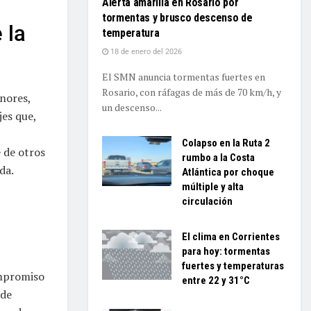
Alerta amarilla en Rosario por
tormentas y brusco descenso de
 la
temperatura
18 de enero del 2026
El SMN anuncia tormentas fuertes en
Rosario, con ráfagas de más de 70 km/h, y
nores,
un descenso...
jes que,
Colapso en la Ruta 2
 de otros
rumbo a la Costa
da.
Atlántica por choque
múltiple y alta
circulación
El clima en Corrientes
para hoy: tormentas
fuertes y temperaturas
ompromiso
entre 22 y 31°C
 de