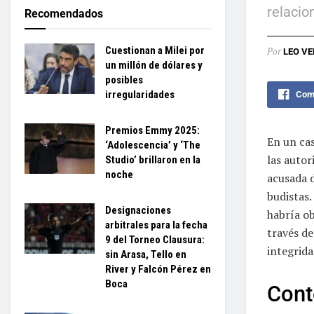
relacio
Recomendados
Cuestionan a Milei por
Por
LEO VE
un millón de dólares y
posibles
irregularidades
Comp
Premios Emmy 2025:
En un cas
‘Adolescencia’ y ‘The
las auto
Studio’ brillaron en la
noche
acusada d
budistas.
Designaciones
habría ob
arbitrales para la fecha
través d
9 del Torneo Clausura:
integrida
sin Arasa, Tello en
River y Falcón Pérez en
Boca
Cont