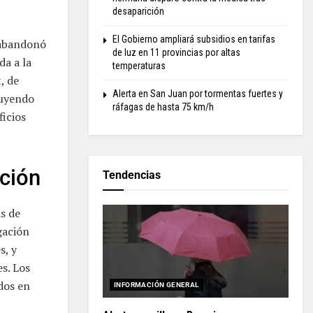
desaparición
El Gobierno ampliará subsidios en tarifas
, abandonó
de luz en 11 provincias por altas
da a la
temperaturas
, de
Alerta en San Juan por tormentas fuertes y
luyendo
ráfagas de hasta 75 km/h
ficios
ción
Tendencias
s de
gación
s, y
s. Los
dos en
INFORMACIÓN GENERAL