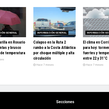
CIÓN GENERAL
INFORMACIÓN GENERAL
INFORMACIÓN GE
rilla en Rosario
Colapso en la Ruta 2
El clima en Corr
ntas y brusco
rumbo a la Costa Atlántica
para hoy: torme
de temperatura
por choque múltiple y alta
fuertes y tempe
circulación
entre 22 y 31°C
ses
Hace 7 meses
Hace 7 meses
Secciones