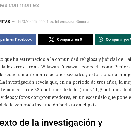
nes con monjes
en
RITAS
16/07/2025 - 22:01
Información General
artir en Facebook
Compartir en X
Compartir por
o que ha estremecido a la comunidad religiosa y judicial de Tai
ridades arrestaron a Wilawan Emsawat, conocida como ‘Señora 
e seducir, mantener relaciones sexuales y extorsionar a monj
 La investigación revela que, en un período de tres años, la mu
tenido cerca de 385 millones de baht (unos 11,9 millones de d
e videos y fotos comprometedores, en un escándalo que pone e
d de la venerada institución budista en el país.
exto de la investigación y