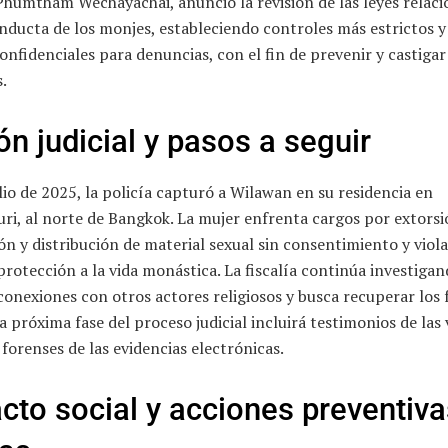
 Phumtham Wechayachai, anunció la revisión de las leyes relac
nducta de los monjes, estableciendo controles más estrictos 
onfidenciales para denuncias, con el fin de prevenir y castigar
s.
ón judicial y pasos a seguir
ulio de 2025, la policía capturó a Wilawan en su residencia en
i, al norte de Bangkok. La mujer enfrenta cargos por extorsi
n y distribución de material sexual sin consentimiento y viol
 protección a la vida monástica. La fiscalía continúa investiga
conexiones con otros actores religiosos y busca recuperar los
 La próxima fase del proceso judicial incluirá testimonios de las
s forenses de las evidencias electrónicas.
cto social y acciones preventiva