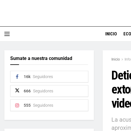
INICIO
EC
Sumate a nuestra comunidad
Inicio
Inf
Deti
16k
Seguidores
exto
666
Seguidores
vide
555
Seguidores
La acu
aproxim