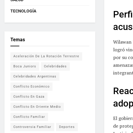
TECNOLOGÍA
Perf
acus
Temas
Wilawan 
logró vin
por su co
Aceleración De La Rotación Terrestre
amenazas.
Boca Juniors
Celebridades
integrant
Celebridades Argentinas
Conflicto Económico
Reac
Conflicto En Gaza
adop
Conflicto En Oriente Medio
Conflicto Familiar
El gobie
de proteg
Controversia Familiar
Deportes