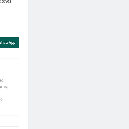
ciones
 WhatsApp
eo
aras,
o.