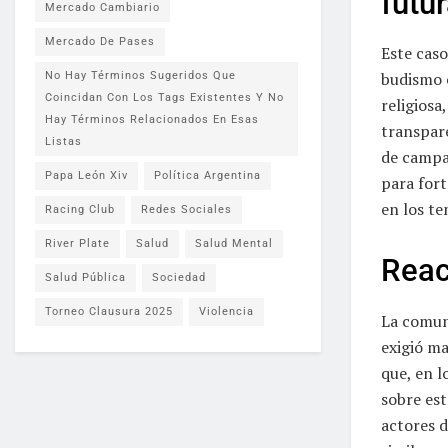
futu
Mercado Cambiario
Mercado De Pases
Este cas
budismo e
No Hay Términos Sugeridos Que
Coincidan Con Los Tags Existentes Y No
religiosa
Hay Términos Relacionados En Esas
transpare
Listas
de campa
Papa León Xiv
Política Argentina
para for
en los te
Racing Club
Redes Sociales
River Plate
Salud
Salud Mental
Reac
Salud Pública
Sociedad
Torneo Clausura 2025
Violencia
La comuni
exigió ma
que, en l
sobre est
actores d