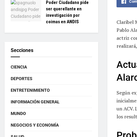
Comp
Poder Ciudadano pide
ser querellante en
investigación por
Claribel 
coimas en ANDIS
Pablo Al
actriz co
realizará
Secciones
Actu
CIENCIA
Alar
DEPORTES
ENTRETENIMIENTO
Según ex
inicialm
INFORMACIÓN GENERAL
un ACV. L
MUNDO
los resul
NEGOCIOS Y ECONOMÍA
Prob
SALUD