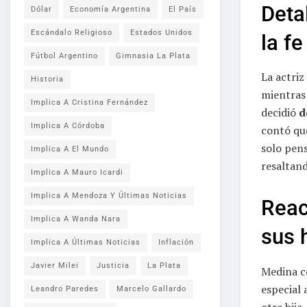
Deta
Dólar
Economía Argentina
El País
Escándalo Religioso
Estados Unidos
la fe
Fútbol Argentino
Gimnasia La Plata
La actriz
Historia
mientras 
Implica A Cristina Fernández
decidió
d
Implica A Córdoba
contó que
solo pens
Implica A El Mundo
resaltand
Implica A Mauro Icardi
Implica A Mendoza Y Últimas Noticias
Reac
Implica A Wanda Nara
sus 
Implica A Últimas Noticias
Inflación
Javier Milei
Justicia
La Plata
Medina c
especial 
Leandro Paredes
Marcelo Gallardo
otra hija