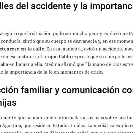
lles del accidente y la importanc
 aseguró que la situación pudo ser mucho peor y explicó que P
conducía, sintió que su cuerpo se desvanecía y, en ese momen
etenerse en la calle
. En esa maniobra, evitó un accidente ma
 en ese instante, el propio Pablo expresó que su cuerpo le avi
aba en llamar a ella. Medina afirmó que “la mano de Dios estuv
o la importancia de la fe en momentos de crisis.
ción familiar y comunicación co
hijas
omentó que ha mantenido informadas a sus hijas sobre la situa
a Agustina, que reside en Estados Unidos. La mediática explicó
, Antonella, que está en Tilcara y sin señal, aun no está al tant