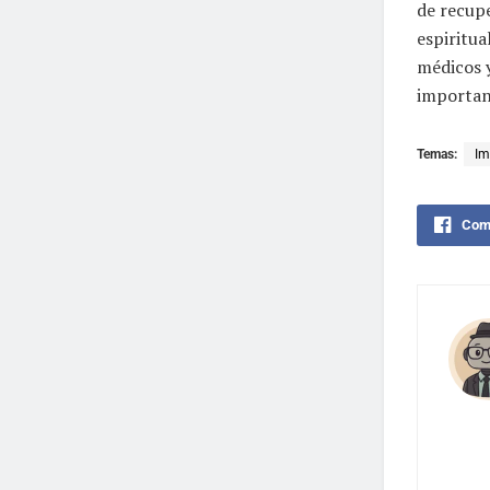
de recupe
espiritua
médicos y
importan
Temas:
Im
Comp