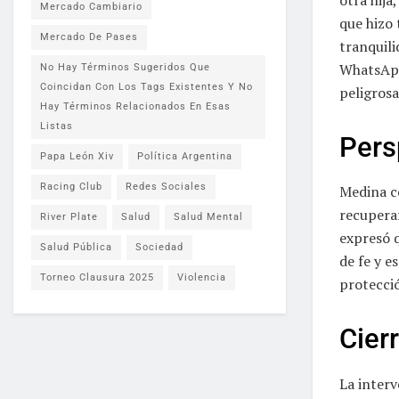
Mercado Cambiario
que hizo 
Mercado De Pases
tranquili
WhatsApp
No Hay Términos Sugeridos Que
Coincidan Con Los Tags Existentes Y No
peligrosa
Hay Términos Relacionados En Esas
Listas
Pers
Papa León Xiv
Política Argentina
Racing Club
Redes Sociales
Medina c
recuperar
River Plate
Salud
Salud Mental
expresó q
Salud Pública
Sociedad
de fe y e
Torneo Clausura 2025
Violencia
protecció
Cier
La inter