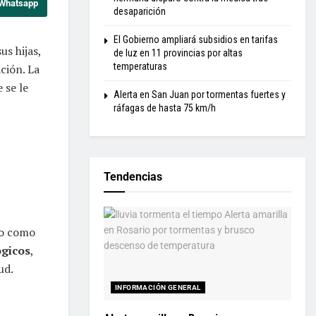
 Whatsapp
desaparición
El Gobierno ampliará subsidios en tarifas
us hijas,
de luz en 11 provincias por altas
temperaturas
ción. La
 se le
Alerta en San Juan por tormentas fuertes y
ráfagas de hasta 75 km/h
Tendencias
do como
ógicos
,
ud.
INFORMACIÓN GENERAL