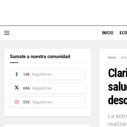
INICIO
EC
Sumate a nuestra comunidad
Inicio
Inf
Clar
16k
Seguidores
salu
666
Seguidores
des
555
Seguidores
La actr
realiza