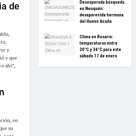
Desesperada búsqueda
ia de
en Neuquén:
desaparecida hermana
del Huevo Acuña
ablo,
Clima en Rosario:
to,
temperaturas entre
yor y
20°C y 34°C para este
sábado 17 de enero
só y que
o ahí”,
n
ción, en
 que su
o, pero