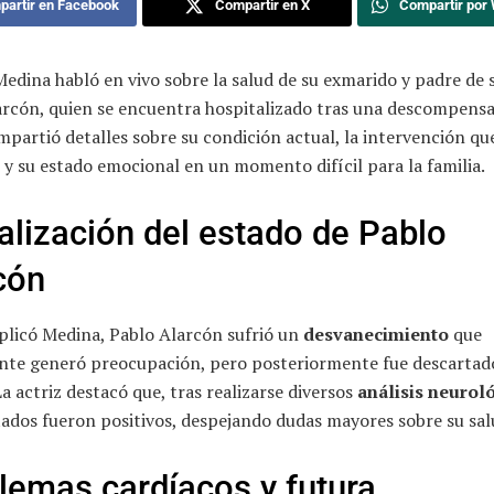
artir en Facebook
Compartir en X
Compartir por
Medina habló en vivo sobre la salud de su exmarido y padre de s
arcón, quien se encuentra hospitalizado tras una descompensa
mpartió detalles sobre su condición actual, la intervención que
, y su estado emocional en un momento difícil para la familia.
alización del estado de Pablo
cón
plicó Medina, Pablo Alarcón sufrió un
desvanecimiento
que
ente generó preocupación, pero posteriormente fue descarta
a actriz destacó que, tras realizarse diversos
análisis neurol
tados fueron positivos, despejando dudas mayores sobre su sal
lemas cardíacos y futura