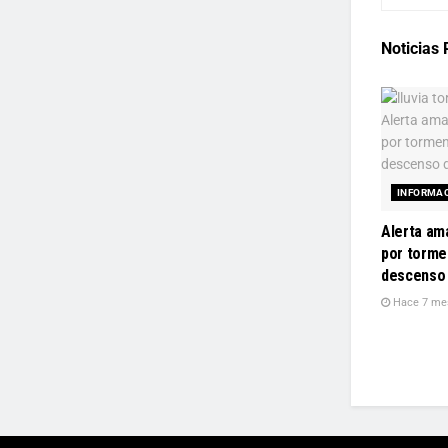
Noticias
INFORMA
Alerta ama
por torme
descenso 
Hace 7 me