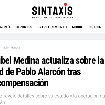
ONOMÍA
DEPORTES
ENTRETENIMIENTO
MUNDO
CIENCIA
ormación General
ibel Medina actualiza sobre la
d de Pablo Alarcón tras
compensación
iz reveló detalles sobre su estado y la operación qu
rán