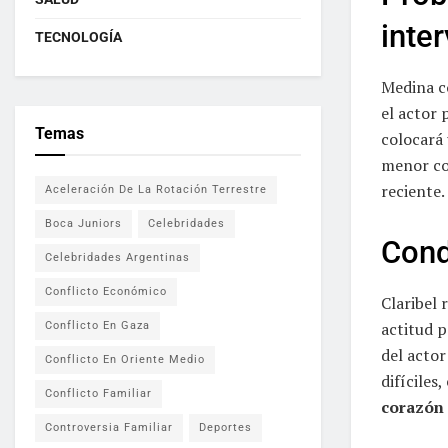
inte
TECNOLOGÍA
Medina co
el actor
Temas
colocará
menor com
reciente.
Aceleración De La Rotación Terrestre
Boca Juniors
Celebridades
Cond
Celebridades Argentinas
Conflicto Económico
Claribel 
actitud p
Conflicto En Gaza
del acto
Conflicto En Oriente Medio
difícile
Conflicto Familiar
corazón
Controversia Familiar
Deportes