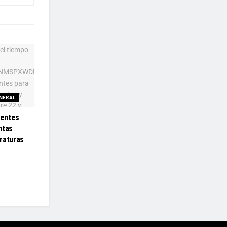
NERAL
ientes
ntas
raturas