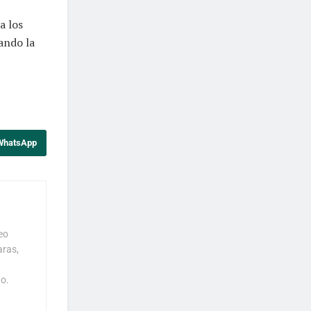
a los
ando la
 WhatsApp
eo
aras,
o.