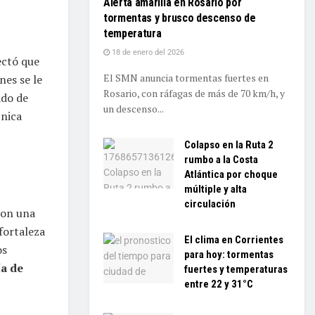
Alerta amarilla en Rosario por
tormentas y brusco descenso de
temperatura
18 de enero del 2026
ectó que
El SMN anuncia tormentas fuertes en
nes se le
Rosario, con ráfagas de más de 70 km/h, y
ado de
un descenso...
ínica
Colapso en la Ruta 2
rumbo a la Costa
Atlántica por choque
múltiple y alta
circulación
con una
 fortaleza
El clima en Corrientes
os
para hoy: tormentas
ía de
fuertes y temperaturas
entre 22 y 31°C