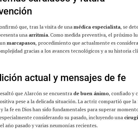
rvención
nfirmó que, tras la visita de una
médica especialista
, se det
 presenta una
arritmia
. Como medida preventiva, el próximo lu
 un
marcapasos
, procedimiento que actualmente es consider
plejidad gracias a los avances tecnológicos y a su historia cl
ición actual y mensajes de fe
resaltó que Alarcón se encuentra
de buen ánimo
, confiado y 
ositiva pese a la delicada situación. La actriz compartió que la
r y la fe en Dios han sido fundamentales para superar moment
s, especialmente considerando su pasado, incluyendo una
cirug
el año pasado y varias neumonías recientes.