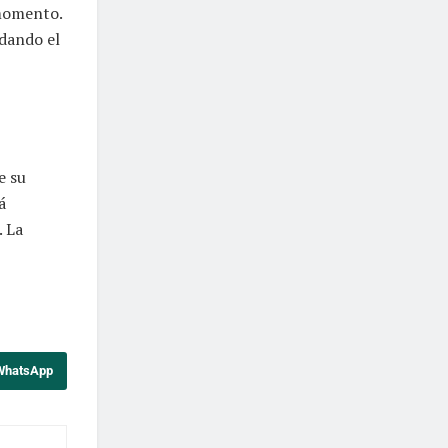
 momento.
idando el
e su
á
. La
 WhatsApp