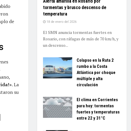
Alerta amarilla en Rosario por
abido
tormentas y brusco descenso de
eron
temperatura
mplo de
18 de enero del 2026
El SMN anuncia tormentas fuertes en
Rosario, con ráfagas de más de 70 km/h, y
s
un descenso...
Colapso en la Ruta 2
enes
rumbo a la Costa
s
Atlántica por choque
hano,
múltiple y alta
vida!»
. La
circulación
staron su
El clima en Corrientes
para hoy: tormentas
fuertes y temperaturas
l
entre 22 y 31°C