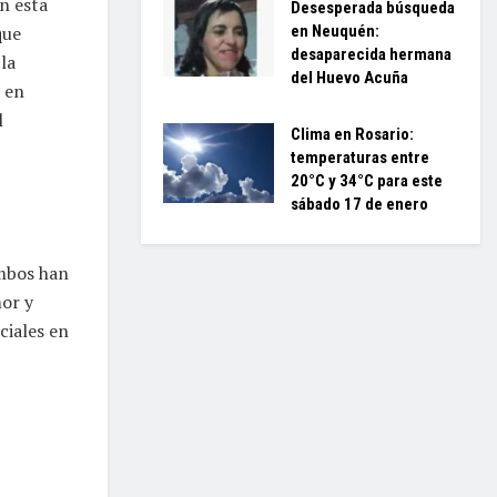
n esta
Desesperada búsqueda
en Neuquén:
que
desaparecida hermana
la
del Huevo Acuña
 en
l
Clima en Rosario:
temperaturas entre
20°C y 34°C para este
sábado 17 de enero
Ambos han
mor y
ciales en