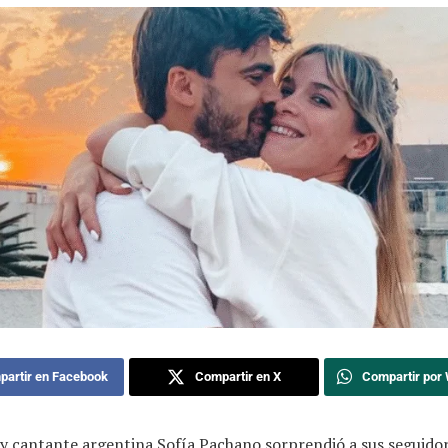
artir en Facebook
Compartir en X
Compartir por
 y cantante argentina Sofía Pachano sorprendió a sus seguido