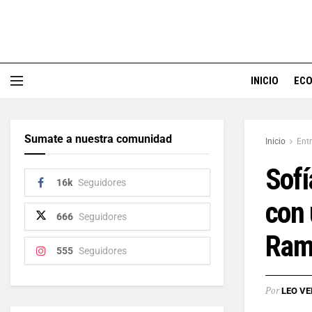
INICIO
EC
Sumate a nuestra comunidad
Inicio
Ent
Sofí
16k
Seguidores
con 
666
Seguidores
Ram
555
Seguidores
Por
LEO VE