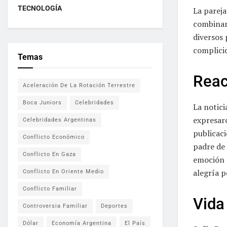
TECNOLOGÍA
La pareja
combinar
diversos 
complicid
Temas
Reac
Aceleración De La Rotación Terrestre
Boca Juniors
Celebridades
La notici
expresaro
Celebridades Argentinas
publicaci
Conflicto Económico
padre de 
Conflicto En Gaza
emoción t
alegría p
Conflicto En Oriente Medio
Conflicto Familiar
Vida
Controversia Familiar
Deportes
Dólar
Economía Argentina
El País