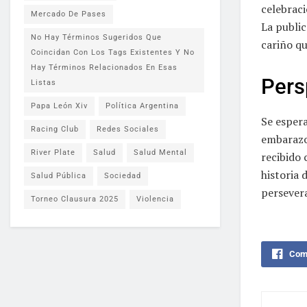
celebraci
Mercado De Pases
La public
No Hay Términos Sugeridos Que
cariño q
Coincidan Con Los Tags Existentes Y No
Hay Términos Relacionados En Esas
Pers
Listas
Papa León Xiv
Política Argentina
Se esper
Racing Club
Redes Sociales
embarazo 
River Plate
Salud
Salud Mental
recibido 
historia 
Salud Pública
Sociedad
persever
Torneo Clausura 2025
Violencia
Comp