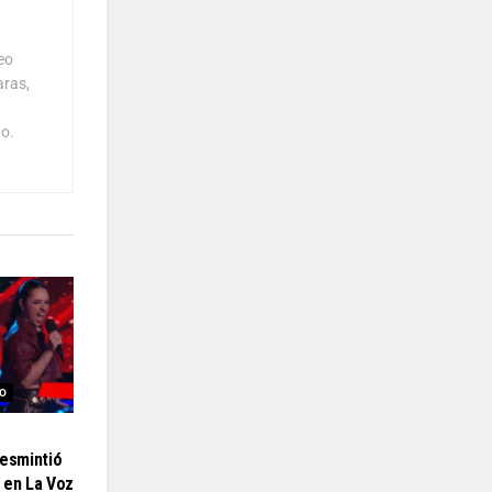
eo
aras,
o.
O
desmintió
 en La Voz