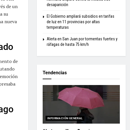
desaparición
vés de un
a su
El Gobierno ampliará subsidios en tarifas
na nueva
de luz en 11 provincias por altas
temperaturas
Alerta en San Juan por tormentas fuertes y
cado
ráfagas de hasta 75 km/h
omento de
rutando
Tendencias
e emoción
presaba
iago
INFORMACIÓN GENERAL