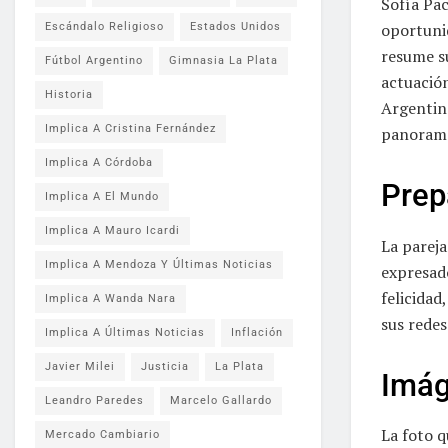
Sofía Pac
oportunid
Escándalo Religioso
Estados Unidos
resume su
Fútbol Argentino
Gimnasia La Plata
actuación
Historia
Argentina
Implica A Cristina Fernández
panorama 
Implica A Córdoba
Prep
Implica A El Mundo
Implica A Mauro Icardi
La pareja
Implica A Mendoza Y Últimas Noticias
expresado
felicida
Implica A Wanda Nara
sus redes
Implica A Últimas Noticias
Inflación
Javier Milei
Justicia
La Plata
Imág
Leandro Paredes
Marcelo Gallardo
La foto q
Mercado Cambiario