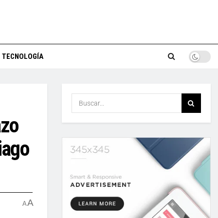
TECNOLOGÍA
azo
iago
A
A