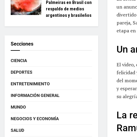
Palmeiras en Brasil con
un anunci
respaldo de medios
divertido
argentinos y brasileños
pareja, S
etapa en 
Secciones
Un a
CIENCIA
El video,
felicidad
DEPORTES
del mome
ENTRETENIMIENTO
y espera
INFORMACIÓN GENERAL
su alegrí
MUNDO
La r
NEGOCIOS Y ECONOMÍA
Ram
SALUD