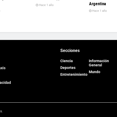
Argentina
Hace 1 año
o
Hace 1 año
Secciones
Ciencia
Información
General
Deportes
axis
Mundo
Entretenimiento
vacidad
ns
.