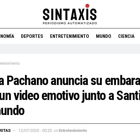
ONOMÍA
DEPORTES
ENTRETENIMIENTO
MUNDO
CIENCIA
retenimiento
a Pachano anuncia su embar
un video emotivo junto a Sant
undo
en
RITAS
12/07/2025 - 00:20
Entretenimiento