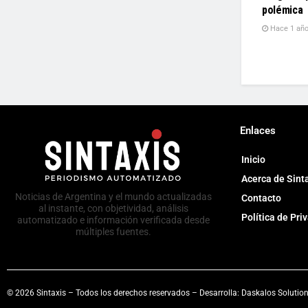
polémica
Hace 1 añ
Enlaces
Inicio
Acerca de Sint
Noticias de Argentina y el mundo actualizadas
Contacto
al instante, con objetividad, análisis
Política de Pri
automatizado e información verificada desde
múltiples fuentes.
© 2026 Sintaxis – Todos los derechos reservados – Desarrolla:
Daskalos Solutio