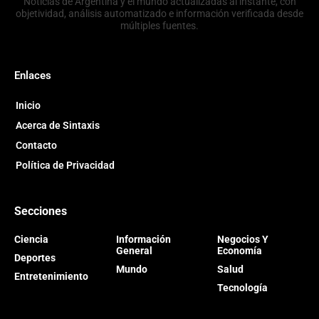
Noticias de Argentina y el mundo actualizadas al instante, con
objetividad, análisis automatizado e información verificada desde
múltiples fuentes.
Enlaces
Inicio
Acerca de Sintaxis
Contacto
Política de Privacidad
Secciones
Ciencia
Información
Negocios Y
General
Economía
Deportes
Mundo
Salud
Entretenimiento
Tecnología