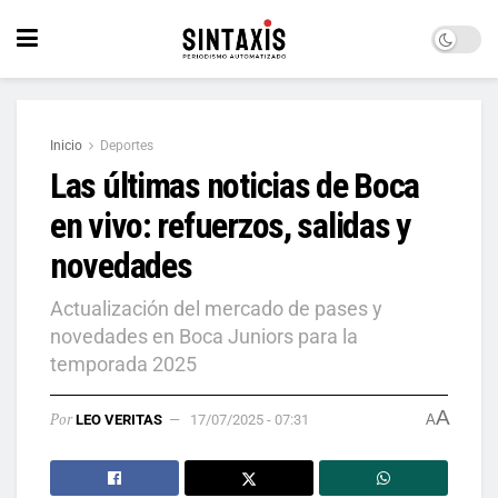
Inicio
Deportes
Las últimas noticias de Boca
en vivo: refuerzos, salidas y
novedades
Actualización del mercado de pases y
novedades en Boca Juniors para la
temporada 2025
A
Por
LEO VERITAS
17/07/2025 - 07:31
A