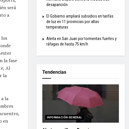
desaparición
ién será
uto a
El Gobierno ampliará subsidios en tarifas
de luz en 11 provincias por altas
temperaturas
 los
Alerta en San Juan por tormentas fuertes y
ráfagas de hasta 75 km/h
 donde
hester
n la fase
te, Al
Tendencias
r la
a la
nombres
encuentro,
INFORMACIÓN GENERAL
o en
.