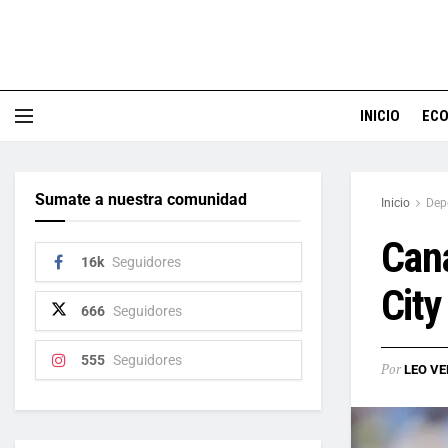
INICIO
EC
Sumate a nuestra comunidad
Inicio
Dep
Cana
16k
Seguidores
City
666
Seguidores
555
Seguidores
Por
LEO VE