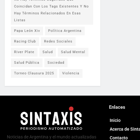
Coincidan Con Los Tags Existentes Y No
Hay Términos Relacionados En Esas
Listas
Papa León Xiv
Política Argentina
Racing Club
Redes Sociales
River Plate
Salud
Salud Mental
Salud Pública
Sociedad
Torneo Clausura 2025
Violencia
Enlaces
Inicio
Acerca de Sint
Noticias de Argentina y el mundo actualizadas
Contacto