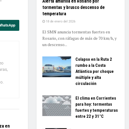
Alerta amarilla en Rosario por
tormentas y brusco descenso de
temperatura
18 de enero del 2026
 WhatsApp
El SMN anuncia tormentas fuertes en
Rosario, con ráfagas de más de 70 km/h, y
un descenso...
Colapso en la Ruta 2
eo
rumbo a la Costa
aras,
Atlántica por choque
múltiple y alta
o.
circulación
El clima en Corrientes
para hoy: tormentas
fuertes y temperaturas
entre 22 y 31°C
za en