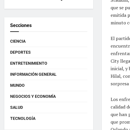
que se pu
emitida 
minuto co
Secciones
El partid
CIENCIA
encuentro
DEPORTES
enfrenta
City lleg
ENTRETENIMIENTO
inicial, 
INFORMACIÓN GENERAL
Hilal, co
sorpresa
MUNDO
NEGOCIOS Y ECONOMÍA
Los enfr
calidad d
SALUD
que han p
TECNOLOGÍA
que prome
Orlando p