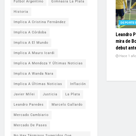
Fútbol Argentino
Gimnasia La Plata
Historia
Implica A Cristina Fernández
DEPORTE
Implica A Córdoba
Leandro P
mira de B
Implica A El Mundo
debut ant
Implica A Mauro Icardi
Hace 1 añ
Implica A Mendoza Y Últimas Noticias
Implica A Wanda Nara
Implica A Últimas Noticias
Inflación
Javier Milei
Justicia
La Plata
Leandro Paredes
Marcelo Gallardo
Mercado Cambiario
Mercado De Pases
No Hay Términos Sugeridos Que