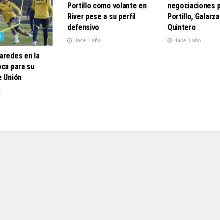
Portillo como volante en
negociaciones 
River pese a su perfil
Portillo, Galarz
defensivo
Quintero
S
Hace 1 año
Hace 1 año
aredes en la
oca para su
e Unión
o