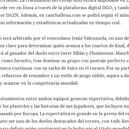
ede ver en línea a través de la plataforma digital DGO, y tamb
por DAZN. Además, en canchallena.com se podrá seguir el min
n información y estadísticas actualizadas en tiempo real.
o será arbitrado por el venezolano Jesús Valenzuela, en uno de
s clave para determinar quién avanza a los cuartos de final,
rá al ganador del duelo entre Inter Milán y Fluminense. Manc
a como favorito, tras dominar su grupo con puntaje perfecto e
y busca continuar con su racha de éxito en el torneo. Por su par
n refuerzos de renombre y un estilo de juego sólido, aspira a da
 y avanzar en la competencia mundial.
entamientos entre ambos equipos generan expectativa, debido 
e los planteles y las historias de sus jugadores, que incluyen 
asado por Europa. La expectativa es grande en la previa del 
te ser uno de los duelos destacados del torneo, con todo list
ara definir quién continuará en la lucha por el título mundial