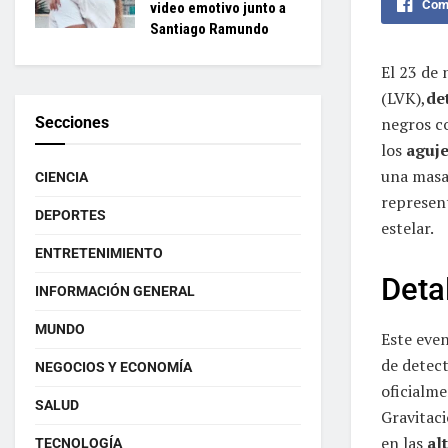
Comp
video emotivo junto a
Santiago Ramundo
El 23 de
(LVK),
de
negros 
Secciones
los
aguj
una masa
CIENCIA
represen
DEPORTES
estelar.
ENTRETENIMIENTO
Deta
INFORMACIÓN GENERAL
MUNDO
Este even
de detect
NEGOCIOS Y ECONOMÍA
oficialme
SALUD
Gravitaci
en las
al
TECNOLOGÍA