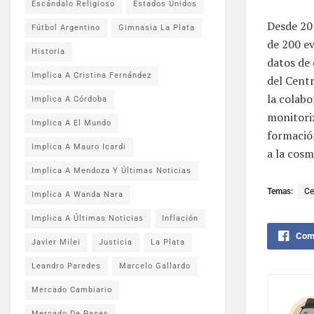
Escándalo Religioso
Estados Unidos
Desde 201
Fútbol Argentino
Gimnasia La Plata
de 200 e
Historia
datos de 
Implica A Cristina Fernández
del Cent
la colabo
Implica A Córdoba
monitori
Implica A El Mundo
formación
Implica A Mauro Icardi
a la cosm
Implica A Mendoza Y Últimas Noticias
Temas:
Ce
Implica A Wanda Nara
Implica A Últimas Noticias
Inflación
Comp
Javier Milei
Justicia
La Plata
Leandro Paredes
Marcelo Gallardo
Mercado Cambiario
Mercado De Pases