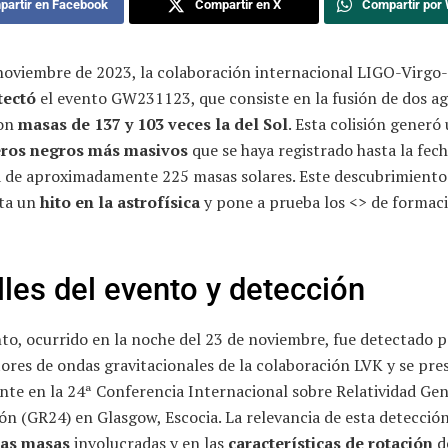
artir en Facebook
Compartir en X
Compartir por
 noviembre de 2023, la colaboración internacional LIGO-Virg
tectó
el evento GW231123, que consiste en la fusión de dos ag
con
masas de 137 y 103 veces la del Sol
. Esta colisión generó
eros negros más masivos
que se haya registrado hasta la fech
 de aproximadamente 225 masas solares. Este descubrimiento
ta un
hito en la astrofísica
y pone a prueba los <
> de formac
lles del evento y detección
to, ocurrido en la noche del 23 de noviembre, fue detectado p
ores de ondas gravitacionales de la colaboración LVK y se pre
nte en la 24ª Conferencia Internacional sobre Relatividad Gen
ón (GR24) en Glasgow, Escocia. La relevancia de esta detección
tas masas
involucradas y en las
características de rotación
d