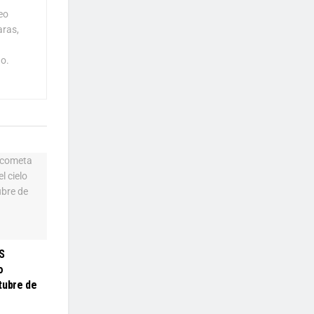
eo
aras,
o.
S
o
tubre de