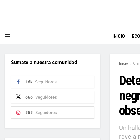
INICIO
EC
Sumate a nuestra comunidad
Inicio
Cie
Dete
16k
Seguidores
neg
666
Seguidores
obs
555
Seguidores
Un hall
revela 