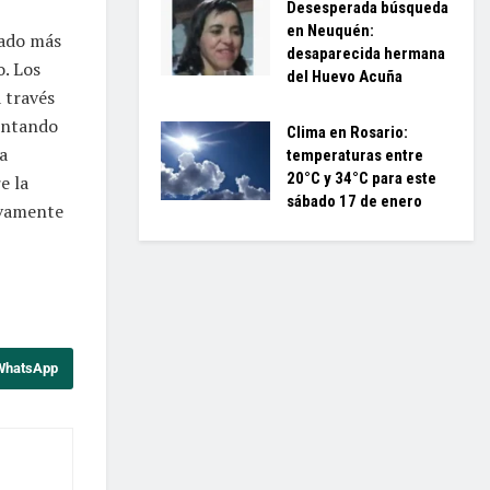
Desesperada búsqueda
en Neuquén:
rado más
desaparecida hermana
. Los
del Huevo Acuña
 través
entando
Clima en Rosario:
a
temperaturas entre
20°C y 34°C para este
e la
sábado 17 de enero
ivamente
 WhatsApp