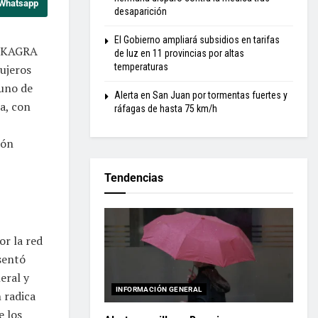
 Whatsapp
desaparición
El Gobierno ampliará subsidios en tarifas
o-KAGRA
de luz en 11 provincias por altas
temperaturas
ujeros
 uno de
Alerta en San Juan por tormentas fuertes y
a, con
ráfagas de hasta 75 km/h
ión
Tendencias
or la red
sentó
eral y
INFORMACIÓN GENERAL
 radica
e los