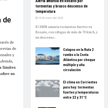
Alerta amarilla en Rosario por
tormentas y brusco descenso de
temperatura
n de
18 de enero del 2026
El SMN anuncia tormentas fuertes en
Rosario, con ráfagas de más de 70 km/h, y
un descenso...
ravés de
previas de
Colapso en la Ruta 2
onales y
rumbo a la Costa
Atlántica por choque
 Además,
múltiple y alta
s límites
circulación
sobre su
El clima en Corrientes
para hoy: tormentas
fuertes y temperaturas
entre 22 y 31°C