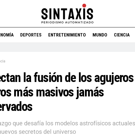
ONOMÍA
DEPORTES
ENTRETENIMIENTO
MUNDO
CIENCIA
ncia
ctan la fusión de los agujeros
ros más masivos jamás
ervados
azgo que desafía los modelos astrofísicos actuales
nuevos secretos del universo