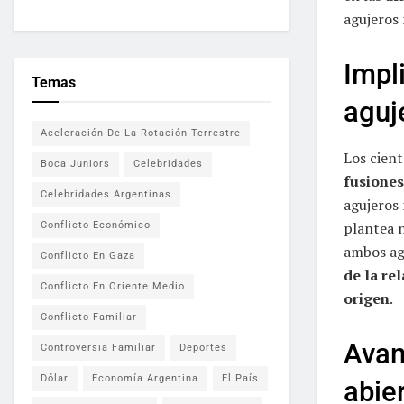
agujeros 
Impl
Temas
aguj
Aceleración De La Rotación Terrestre
Los cient
Boca Juniors
Celebridades
fusiones
Celebridades Argentinas
agujeros
plantea n
Conflicto Económico
ambos ag
Conflicto En Gaza
de la re
Conflicto En Oriente Medio
origen
.
Conflicto Familiar
Avan
Controversia Familiar
Deportes
Dólar
Economía Argentina
El País
abie